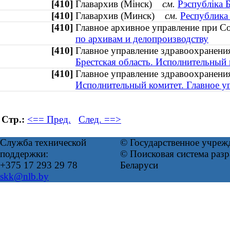
[410]
Главархив (Мінск)
см.
Рэспубліка Б
[410]
Главархив (Минск)
см.
Республика
[410]
Главное архивное управление при
по архивам и делопроизводству
[410]
Главное управление здравоохранени
Брестская область. Исполнительный 
[410]
Главное управление здравоохранен
Исполнительный комитет. Главное у
Стр.:
<== Пред.
След. ==>
Служба технической
© Государственное учреж
поддержки:
© Поисковая система ра
+375 17 293 29 78
Беларуси
skk@nlb.by