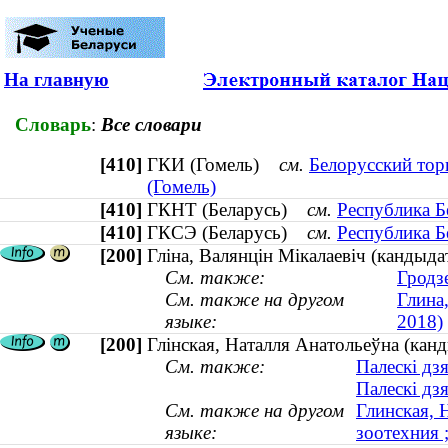
На главную
Словарь
:
Все словари
[410]
ГКИ (Гомель)
см.
Белорусский тор
(Гомель)
[410]
ГКНТ (Беларусь)
см.
Республика Б
[410]
ГКСЭ (Беларусь)
см.
Республика Б
[200]
Гліна, Валянцін Мікалаевіч (кандыд
См. также:
Гродз
См. также на другом
Глина
языке:
2018)
[200]
Глінская, Наталля Анатольеўна (канды
См. также:
Палескі дз
Палескі дз
См. также на другом
Глинская, 
языке:
зоотехния ;