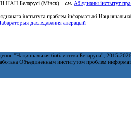
ІПІ НАН Беларусі (Мінск)
см.
Аб'яднаны інстытут пра
яднанага інстытута праблем інфарматыкі Нацыянальна
 Лабараторыя даследавання аперацый
дение "Национальная библиотека Беларуси", 2015-202
работана Объединенным институтом проблем информа