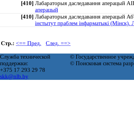
[410]
Лабараторыя даследавання аперацый А
аперацый
[410]
Лабараторыя даследавання аперацый Аб'
інстытут праблем інфарматыкі (Мінск).
Стр.:
<== Пред.
След. ==>
Служба технической
© Государственное учреж
поддержки:
© Поисковая система раз
+375 17 293 29 78
skk@nlb.by