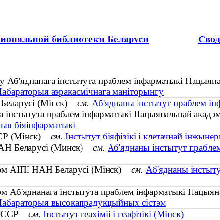
у Аб'яднанага інстытута праблем інфарматыкі Нацыяна
 Лабараторыя аэракасмічнага маніторынгу
 Беларусі (Мінск)
см.
Аб'яднаны інстытут праблем ін
а інстытута праблем інфарматыкі Нацыянальнай акадэ
рыя біяінфарматыкі
БССР (Мінск)
см.
Інстытут біяфізікі і клетачнай інжынер
НАН Беларусі (Минск)
см.
Аб'яднаны інстытут праблем
тэм АІПІ НАН Беларусі (Мінск)
см.
Аб'яднаны інстыту
м Аб'яднанага інстытута праблем інфарматыкі Нацыян
 Лабараторыя высокапрадукцыйных сістэм
Н БССР
см.
Інстытут геахіміі і геафізікі (Мінск)