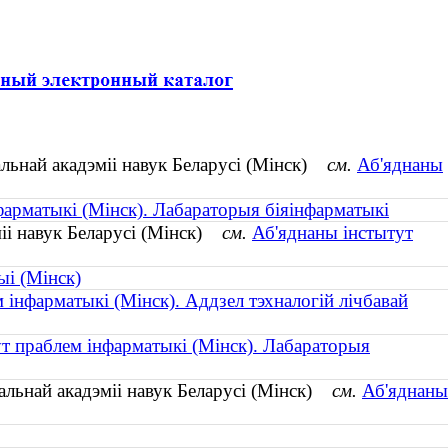
льнай акадэміі навук Беларусі (Мінск)
см.
Аб'яднаны
фарматыкі (Мінск). Лабараторыя біяінфарматыкі
міі навук Беларусі (Мінск)
см.
Аб'яднаны інстытут
ыі (Мінск)
 інфарматыкі (Мінск). Аддзел тэхналогій лічбавай
т праблем інфарматыкі (Мінск). Лабараторыя
альнай акадэміі навук Беларусі (Мінск)
см.
Аб'яднаны