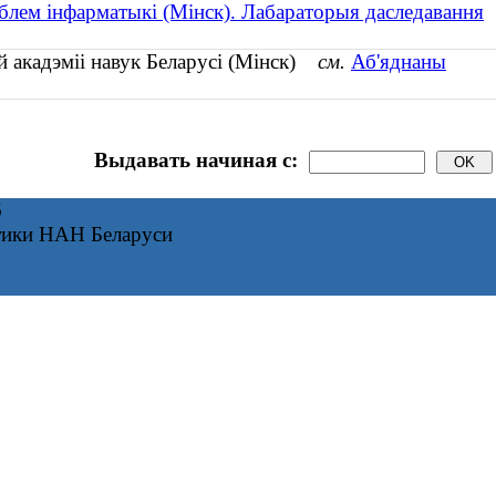
блем інфарматыкі (Мінск). Лабараторыя даследавання
й акадэміі навук Беларусі (Мінск)
см.
Аб'яднаны
Выдавать начиная с:
6
тики НАН Беларуси