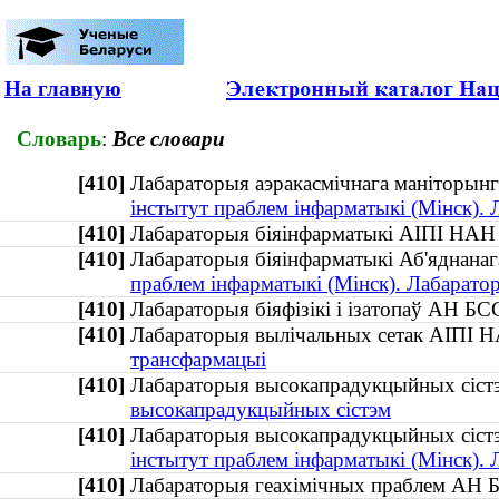
На главную
Словарь
:
Все словари
[410]
Лабараторыя аэракасмічнага маніторынг
інстытут праблем інфарматыкі (Мінск).
[410]
Лабараторыя біяінфарматыкі АІПІ НАН
[410]
Лабараторыя біяінфарматыкі Аб'яднанаг
праблем інфарматыкі (Мінск). Лабарато
[410]
Лабараторыя біяфізікі і ізатопаў АН 
[410]
Лабараторыя вылічальных сетак АІПІ 
трансфармацыі
[410]
Лабараторыя высокапрадукцыйных сіс
высокапрадукцыйных сістэм
[410]
Лабараторыя высокапрадукцыйных сістэ
інстытут праблем інфарматыкі (Мінск).
[410]
Лабараторыя геахімічных праблем А