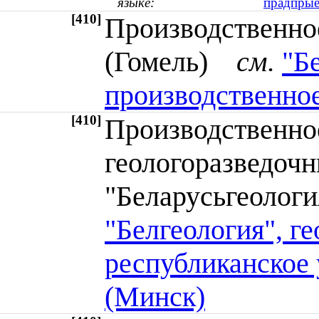
языке:
прадпрые
[410]
Производственно
(Гомель)
см.
"Б
производственное
[410]
Производственно
геологоразведоч
"Беларусьгеоло
"Белгеология", г
республиканское
(Минск)