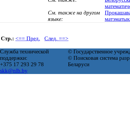
математич
См. также на другом
Прокашава
языке:
матэматыка
Стр.:
<== Пред.
След. ==>
Служба технической
© Государственное учреж
поддержки:
© Поисковая система ра
+375 17 293 29 78
Беларуси
skk@nlb.by