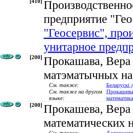
[410]
Производственно
предприятие "Ге
"Геосервис", про
унитарное предп
[200]
Прокашава, Вера 
матэматычных нав
См. также:
Беларускі 
См. также на другом
Прокашева,
языке:
математика
[200]
Прокашева, Вера
математических на
См. также:
Белорусск