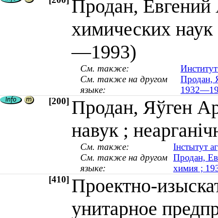
Продан, Евгений 
химических наук 
—1993)
См. также:
Институт
См. также на другом
Продан, Я
языке:
1932—19
[200]
Продан, Яўген Ар
навук ; неарганіч
См. также:
Інстытут аг
См. также на другом
Продан, Ев
языке:
химия ; 1
[410]
Проектно-изыска
унитарное предпр