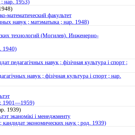
; нар. 1953)
1948)
ко-математический факультет
ных навук ; матэматыка ; нар. 1948)
ских технологий (Могилев). Инженерно-
. 1940)
т педагагічных навук ; фізічная культура і спорт ;
гагічных навук ; фізічная культура і спорт ; нар.
ьтэт
 ; 1901—1959)
ар. 1939)
ьтэт эканомікі і менеджменту
 кандидат экономических наук ; род. 1939)