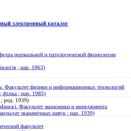
афедра нормальной и патологической физиологии
ялогія ; нар. 1963)
ы. Факультет физики и информационных технологий
фізіка ; нар. 1985)
; род. 1939)
Минск). Факультет экономики и менеджмента
кандыдат эканамічных навук ; нар. 1939)
ический факультет