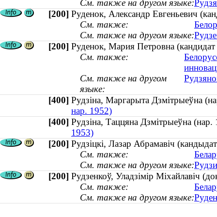
См. также на другом языке:
Рудзя
[200]
Руденок, Александр Евгеньевич (канд
См. также:
Белор
См. также на другом языке:
Рудзе
[200]
Руденок, Мария Петровна (кандидат 
См. также:
Белорус
инновац
См. также на другом
Рудзяно
языке:
[400]
Рудзіна, Маргарыта Дзмітрыеўна (
нар. 1952)
[400]
Рудзіна, Таццяна Дзмітрыеўна (нар
1953)
[200]
Рудзіцкі, Лазар Абрамавіч (кандыд
См. также:
Белар
См. также на другом языке:
Рудзи
[200]
Рудзенкоў, Уладзімір Міхайлавіч (до
См. также:
Белар
См. также на другом языке:
Руден