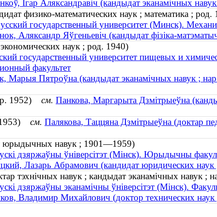
нкоў, Ігар Аляксандравіч (кандыдат эканамічных навук 
идат физико-математических наук ; математика ; род. 
усский государственный университет (Минск). Механи
нок, Аляксандр Яўгеньевiч (кандыдат фізіка-матэматыч
экономических наук ; род. 1940)
ский государственный университет пищевых и химиче
ионный факультет
к, Марыя Пятроўна (кандыдат эканамічных навук ; нар
нар. 1952)
см.
Панкова, Маргарыта Дзмітрыеўна (кандыда
. 1953)
см.
Палякова, Таццяна Дзмітрыеўна (доктар педа
ат юрыдычных навук ; 1901—1959)
ускі дзяржаўны ўніверсітэт (Мінск). Юрыдычны факул
цкий, Лазарь Абрамович (кандидат юридических наук
ктар тэхнічных навук ; кандыдат эканамічных навук ; н
ускі дзяржаўны эканамічны ўніверсітэт (Мінск). Факул
ков, Владимир Михайлович (доктор технических наук ;