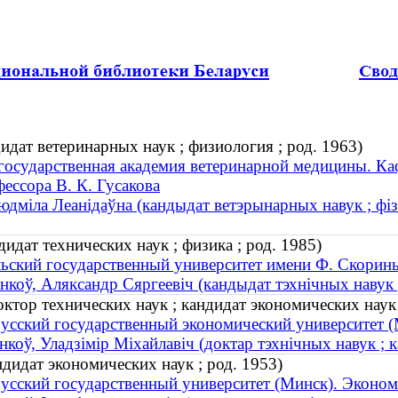
дат ветеринарных наук ; физиология ; род. 1963)
государственная академия ветеринарной медицины. К
ессора В. К. Гусакова
юдміла Леанідаўна (кандыдат ветэрынарных навук ; фізі
идат технических наук ; физика ; род. 1985)
ьский государственный университет имени Ф. Скорин
нкоў, Аляксандр Сяргеевіч (кандыдат тэхнічных навук ; 
тор технических наук ; кандидат экономических наук 
усский государственный экономический университет (
нкоў, Уладзімір Міхайлавіч (доктар тэхнічных навук ; 
дидат экономических наук ; род. 1953)
усский государственный университет (Минск). Эконом