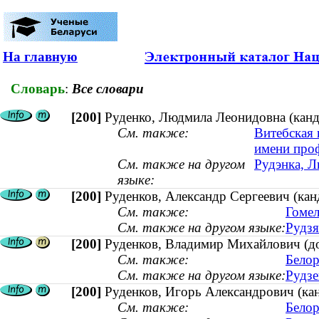
На главную
Словарь
:
Все словари
[200]
Руденко, Людмила Леонидовна (канди
См. также:
Витебская 
имени проф
См. также на другом
Рудэнка, Л
языке:
[200]
Руденков, Александр Сергеевич (канд
См. также:
Гомел
См. также на другом языке:
Рудзя
[200]
Руденков, Владимир Михайлович (док
См. также:
Белор
См. также на другом языке:
Рудзе
[200]
Руденков, Игорь Александрович (кан
См. также:
Белор