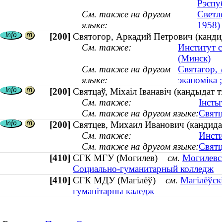
Рэспу
См. также на другом
Светл
языке:
1958)
[200]
Святогор, Аркадий Петрович (кандид
См. также:
Институт 
(Минск)
См. также на другом
Святагор, 
языке:
эканоміка ;
[200]
Святцаў, Міхаіл Іванавіч (кандыдат 
См. также:
Інсты
См. также на другом языке:
Святц
[200]
Святцев, Михаил Иванович (кандида
См. также:
Инсти
См. также на другом языке:
Святц
[410]
СГК МГУ (Могилев)
см.
Могилевс
Социально-гуманитарный колледж
[410]
СГК МДУ (Магілёў)
см.
Магілёўск
гуманітарны каледж