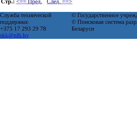
Стр.:
<== Пред.
След. ==>
Служба технической
© Государственное учреж
поддержки:
© Поисковая система ра
+375 17 293 29 78
Беларуси
skk@nlb.by