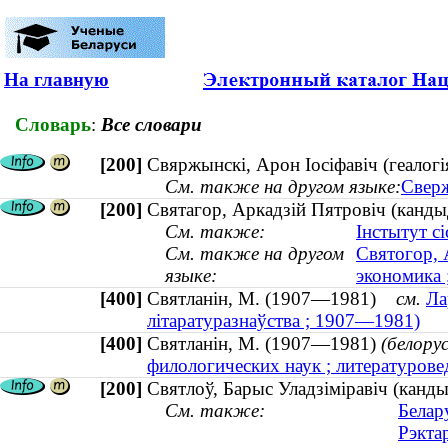
На главную
Словарь
:
Все словари
[200]
Свяржынскі, Арон Іосіфавіч (геалог
См. также на другом языке:
Сверж
[200]
Святагор, Аркадзій Пятровіч (кандыд
См. также:
Інстытут с
См. также на другом
Святогор, 
языке:
экономика 
[400]
Святланін, М. (1907—1981)
см.
Ла
літаратуразнаўства ; 1907—1981)
[400]
Святланін, М. (1907—1981)
(белору
филологических наук ; литературов
[200]
Святлоў, Барыс Уладзіміравіч (канды
См. также:
Белар
Рэкта