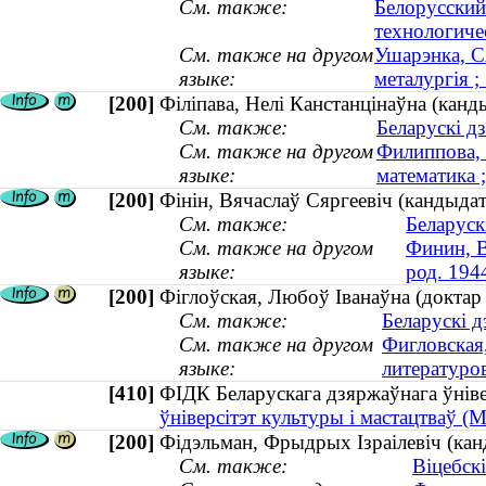
См. также:
Белорусский
технологиче
См. также на другом
Ушарэнка, С
языке:
металургія 
[200]
Фiлiпава, Нелi Канстанцiнаўна (канд
См. также:
Беларускі д
См. также на другом
Филиппова, 
языке:
математика ;
[200]
Фiнiн, Вячаслаў Сяргеевiч (кандыдат 
См. также:
Беларуск
См. также на другом
Финин, В
языке:
род. 194
[200]
Фіглоўская, Любоў Іванаўна (доктар 
См. также:
Беларускі д
См. также на другом
Фигловская
языке:
литературо
[410]
ФІДК Беларускага дзяржаўнага ўнів
ўніверсітэт культуры і мастацтваў 
[200]
Фідэльман, Фрыдрых Ізраілевіч (кан
См. также:
Віцебск