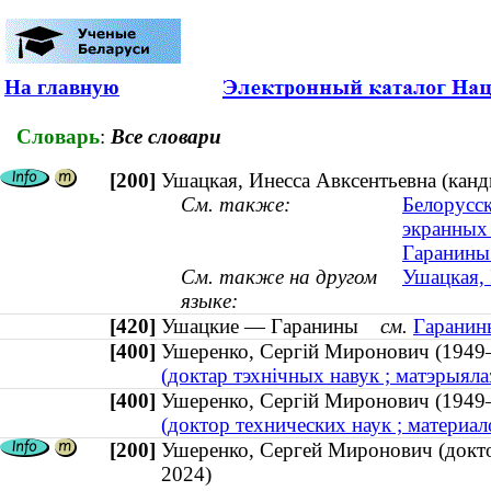
На главную
Словарь
:
Все словари
[200]
Ушацкая, Инесса Авксентьевна (кан
См. также:
Белорусск
экранных 
Гаранины 
См. также на другом
Ушацкая, 
языке:
[420]
Ушацкие — Гаранины
см.
Гаранин
[400]
Ушеренко, Сергій Миронович (194
(доктар тэхнічных навук ; матэрыяла
[400]
Ушеренко, Сергій Миронович (194
(доктор технических наук ; материа
[200]
Ушеренко, Сергей Миронович (доктор
2024)