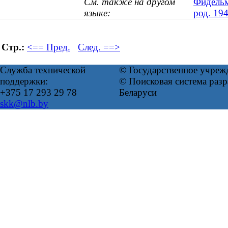
См. также на другом
Фидельм
языке:
род. 194
Стр.:
<== Пред.
След. ==>
Служба технической
© Государственное учреж
поддержки:
© Поисковая система ра
+375 17 293 29 78
Беларуси
skk@nlb.by