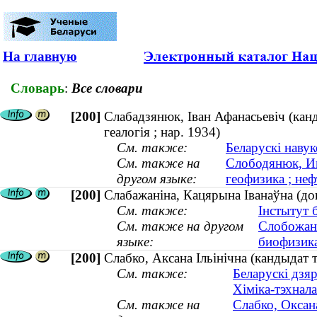
На главную
Словарь
:
Все словари
[200]
Слабадзянюк, Іван Афанасьевіч (канды
геалогія ; нар. 1934)
См. также:
Беларускі наву
См. также на
Слободянюк, Ив
другом языке:
геофизика ; неф
[200]
Слабажаніна, Кацярына Іванаўна (докт
См. также:
Інстытут б
См. также на другом
Слобожани
языке:
биофизика
[200]
Слабко, Аксана Ільінічна (кандыдат
См. также:
Беларускі дзяр
Хіміка-тэхнал
См. также на
Слабко, Оксан