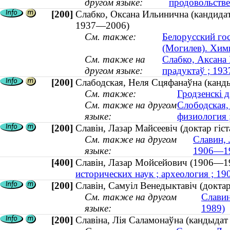
другом языке:
продовольств
[200]
Слабко, Оксана Ильинична (кандидат
1937—2006)
См. также:
Белорусский го
(Могилев). Хим
См. также на
Слабко, Аксана 
другом языке:
прадуктаў ; 19
[200]
Слабодская, Неля Сцяфанаўна (кандыд
См. также:
Гродзенскі 
См. также на другом
Слободская,
языке:
физиология ;
[200]
Славін, Лазар Майсеевіч (доктар гіс
См. также на другом
Славин, 
языке:
1906—1
[400]
Славін, Лазар Мойсейович (1906—
исторических наук ; археология ; 1
[200]
Славін, Самуіл Венедыктавіч (докта
См. также на другом
Славин
языке:
1989)
[200]
Славіна, Лія Саламонаўна (кандыдат 