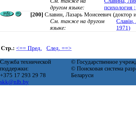
См. также на
Славина, Лия
другом языке:
психология 
[200]
Славин, Лазарь Моисеевич (доктор и
См. также на другом
Славін,
языке:
1971)
Стр.:
<== Пред.
След. ==>
Служба технической
© Государственное учреж
поддержки:
© Поисковая система ра
+375 17 293 29 78
Беларуси
skk@nlb.by