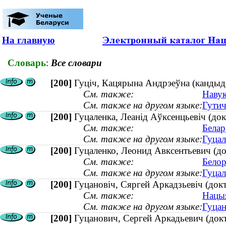
На главную
Словарь
:
Все словари
[200]
Гуціч, Кацярына Андрэеўна (кандыдат
См. также:
Навук
См. также на другом языке:
Гутич
[200]
Гуцаленка, Леанід Аўксенцьевіч (док
См. также:
Белар
См. также на другом языке:
Гуцал
[200]
Гуцаленко, Леонид Авксентьевич (до
См. также:
Белор
См. также на другом языке:
Гуцал
[200]
Гуцановіч, Сяргей Аркадзьевіч (док
См. также:
Нацыя
См. также на другом языке:
Гуцан
[200]
Гуцанович, Сергей Аркадьевич (док