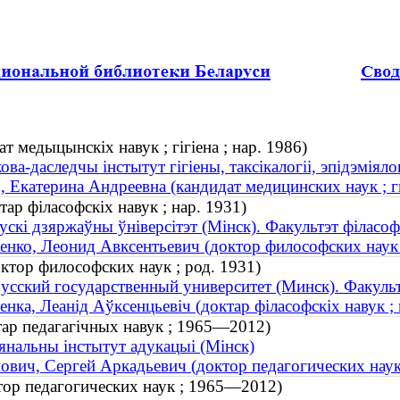
 медыцынскіх навук ; гігіена ; нар. 1986)
ова-даследчы інстытут гігіены, таксікалогіі, эпідэміялогі
, Екатерина Андреевна (кандидат медицинских наук ; ги
тар філасофскіх навук ; нар. 1931)
ускі дзяржаўны ўніверсітэт (Мінск). Факультэт філасоф
енко, Леонид Авксентьевич (доктор философских наук 
ктор философских наук ; род. 1931)
усский государственный университет (Минск). Факуль
енка, Леанід Аўксенцьевіч (доктар філасофскіх навук ; 
тар педагагічных навук ; 1965—2012)
нальны інстытут адукацыі (Мінск)
ович, Сергей Аркадьевич (доктор педагогических нау
тор педагогических наук ; 1965—2012)