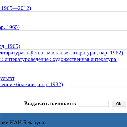
 ; 1965—2012)
р. 1965)
од. 1965)
таратуразнаўства ; мастацкая літаратура ; нар. 1962)
; литературоведение ; художественная литература ;
ультэт
енние болезни ; род. 1932)
Выдавать начиная с:
6
тики НАН Беларуси