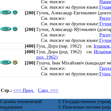
См. также:
Нацио
См. также на другом языке:
Гуцан
[200]
Гучок, Александр Евгеньевич (докто
См. также:
Респу
См. также на другом языке:
Гучок
[200]
Гучок, Аляксандр Яўгеньевіч (докта
См. также:
Рэспу
См. также на другом языке:
Гучок
[400]
Гуш, Дора (нар. 1962)
см.
Ігнацюк,
[400]
Гуш, Дора (род. 1962)
см.
Игнатюк
род. 1962)
[200]
Гушча, Іван Міхайлавіч (кандыдат м
См. также:
Гродз
См. также на другом языке:
Гуща,
Стр.:
<== Пред.
След. ==>
Служба технической
© Государственное учреж
поддержки:
© Поисковая система раз