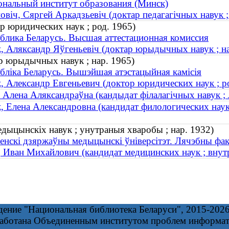
нальный институт образования (Минск)
овіч, Сяргей Аркадзьевіч (доктар педагагічных навук
р юридических наук ; род. 1965)
блика Беларусь. Высшая аттестационная комиссия
, Аляксандр Яўгеньевіч (доктар юрыдычных навук ; на
р юрыдычных навук ; нар. 1965)
бліка Беларусь. Вышэйшая атэстацыйная камісія
, Александр Евгеньевич (доктор юридических наук ; р
 Алена Аляксандраўна (кандыдат філалагічных навук ; лі
, Елена Александровна (кандидат филологических наук 
едыцынскіх навук ; унутраныя хваробы ; нар. 1932)
енскі дзяржаўны медыцынскі ўніверсітэт. Лячэбны фак
 Иван Михайлович (кандидат медицинских наук ; внутр
дение "Национальная библиотека Беларуси", 2015-202
работана Объединенным институтом проблем информа