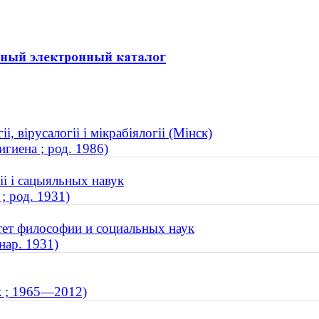
і, вірусалогіі і мікрабіялогіі (Мінск)
гиена ; род. 1986)
іі і сацыяльных навук
; род. 1931)
тет философии и социальных наук
нар. 1931)
к ; 1965—2012)