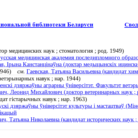
ор медицинских наук ; стоматология ; род. 1949)
усская медицинская академия последипломного образо
я, Ірына Канстанцінаўна (доктар медыцынскіх ицинских 
. 1946)
см.
Гаевская, Татьяна Васильевна (кандидат хим
ветэрынарных навук ; нар. 1944)
енскі дзяржаўны аграрны ўнiверсiтэт. Факультэт вет
ич, Леонид Михайлович (доктор ветеринарных наук ; 
ат гістарычных навук ; нар. 1963)
ускі дзяржаўны ўніверсітэт культуры і мастацтваў (Мі
ікацый
ич, Татьяна Николаевна (кандидат исторических наук ;