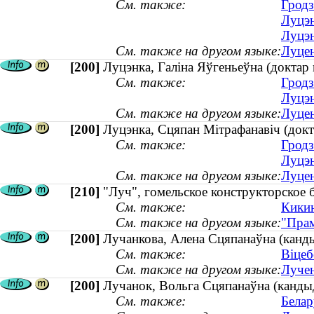
См. также:
Гродз
Луцэн
Луцэн
См. также на другом языке:
Луцен
[200]
Луцэнка, Галіна Яўгеньеўна (доктар 
См. также:
Гродз
Луцэн
См. также на другом языке:
Луцен
[200]
Луцэнка, Сцяпан Мітрафанавіч (докт
См. также:
Гродз
Луцэн
См. также на другом языке:
Луцен
[210]
"Луч", гомельское конструкторское
См. также:
Кикин
См. также на другом языке:
"Прам
[200]
Лучанкова, Алена Сцяпанаўна (кандыда
См. также:
Віцеб
См. также на другом языке:
Лучен
[200]
Лучанок, Вольга Сцяпанаўна (кандыд
См. также:
Белар