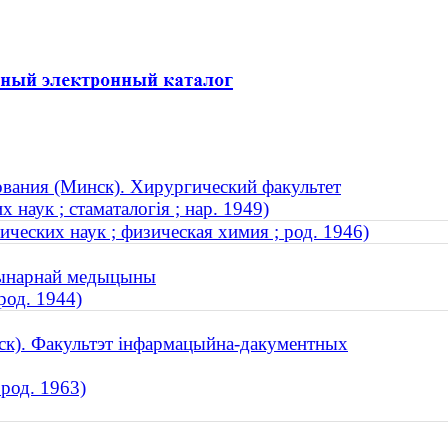
вания (Минск). Хирургический факультет
наук ; стаматалогія ; нар. 1949)
ических наук ; физическая химия ; род. 1946)
эрынарнай медыцыны
род. 1944)
нск). Факультэт інфармацыйна-дакументных
 род. 1963)