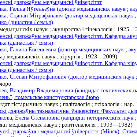
енскі дзяржаўны медыцынскі ўніверсітэт
ка, Галіна Яўгеньеўна (доктар медыцынскіх навук ; ак
ка, Сцяпан Мітрафанавіч (доктар медыцынскіх навук ;
ко (династия / семья)
медыцынскіх навук ; акушрэства і гінекалогія ; 1925—
енскі дзяржаўны медыцынскі ўніверсітэт. Кафедра акушэ
ка (дынастыя / сям'я)
ко, Галина Евгеньевна (доктор медицинских наук ; ак
ар медыцынскіх навук ; хірургія ; 1923—2009)
енскі дзяржаўны медыцынскі ўніверсітэт. Кафедра хір
ка (дынастыя / сям'я)
ко, Степан Митрофанович (доктор медицинских наук 
 бюро
ев, Владимир Владимирович (кандидат технических нау
ень", гомельскае канструктарскае бюро
т гістарычных навук ; паліталогія ; псіхалогія ; нар.
скі дзяржаўны тэхналагічны ўніверсітэт. Факультэт ды
кова, Елена Степановна (кандидат исторических наук ; 
ат медыцынскіх навук ; рэнтгеналогія ; 1903—1982)
ускі дзяржаўны медыцынскі ўніверсітэт (Мінск). Стама