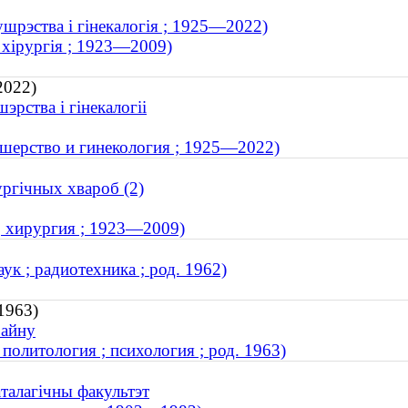
ушрэства і гінекалогія ; 1925—2022)
 хірургія ; 1923—2009)
2022)
рства і гінекалогіі
ушерство и гинекология ; 1925—2022)
ургічных хвароб (2)
; хирургия ; 1923—2009)
к ; радиотехника ; род. 1962)
 1963)
зайну
политология ; психология ; род. 1963)
талагічны факультэт