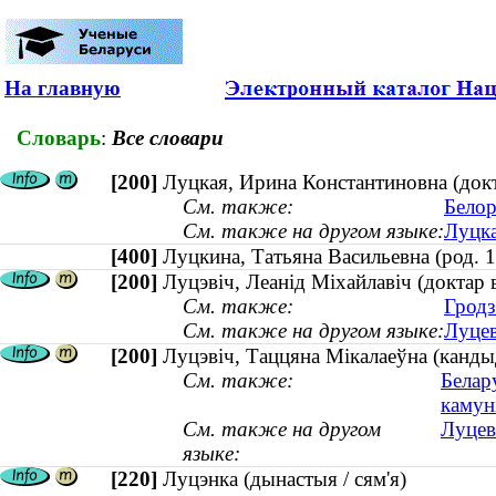
На главную
Словарь
:
Все словари
[200]
Луцкая, Ирина Константиновна (докт
См. также:
Белор
См. также на другом языке:
Луцка
[400]
Луцкина, Татьяна Васильевна (род
[200]
Луцэвіч, Леанід Міхайлавіч (доктар 
См. также:
Гродз
См. также на другом языке:
Луцев
[200]
Луцэвіч, Таццяна Мікалаеўна (кандыд
См. также:
Белар
камун
См. также на другом
Луцев
языке:
[220]
Луцэнка (дынастыя / сям'я)