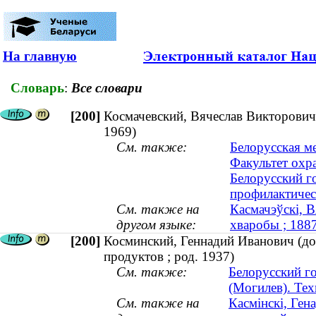
На главную
Словарь
:
Все словари
[200]
Космачевский, Вячеслав Викторович
1969)
См. также:
Белорусская м
Факультет охра
Белорусский г
профилактичес
См. также на
Касмачэўскі, В
другом языке:
хваробы ; 18
[200]
Косминский, Геннадий Иванович (до
продуктов ; род. 1937)
См. также:
Белорусский г
(Могилев). Тех
См. также на
Касмінскі, Ген