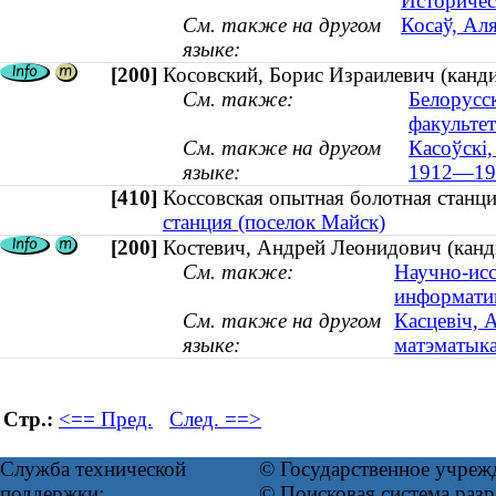
Историчес
См. также на другом
Косаў, Аля
языке:
[200]
Косовский, Борис Израилевич (канд
См. также:
Белорусс
факультет
См. также на другом
Касоўскі,
языке:
1912—19
[410]
Коссовская опытная болотная стан
станция (поселок Майск)
[200]
Костевич, Андрей Леонидович (канди
См. также:
Научно-исс
информати
См. также на другом
Касцевiч, 
языке:
матэматыка
Стр.:
<== Пред.
След. ==>
Служба технической
© Государственное учреж
поддержки:
© Поисковая система ра