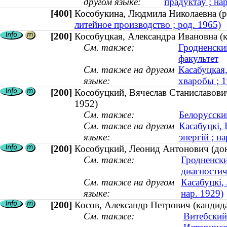
другом языке:
прадуктаў ; на
[400]
Кособукина, Людмила Николаевна 
литейное производство ; род. 1965)
[200]
Кособуцкая, Александра Ивановна (к
См. также:
Гродненски
факультет
См. также на другом
Касабуцкая
языке:
хваробы ; 
[200]
Кособуцкий, Вячеслав Станиславович
1952)
См. также:
Белорусски
См. также на другом
Касабуцкі, 
языке:
энергій ; на
[200]
Кособуцкий, Леонид Антонович (док
См. также:
Гродненски
диагностич
См. также на другом
Касабуцкі,
языке:
нар. 1929)
[200]
Косов, Александр Петрович (кандида
См. также:
Витебский