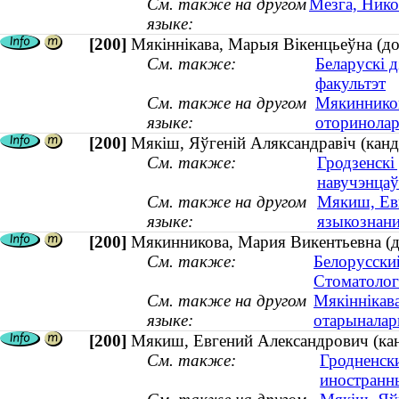
См. также на другом
Мезга, Нико
языке:
[200]
Мякіннікава, Марыя Вікенцьеўна (до
См. также:
Беларускі 
факультэт
См. также на другом
Мякинников
языке:
оторинолар
[200]
Мякіш, Яўгеній Аляксандравіч (канд
См. также:
Гродзенскі
навучэнцаў
См. также на другом
Мякиш, Евг
языке:
языкознан
[200]
Мякинникова, Мария Викентьевна (д
См. также:
Белорусски
Стоматолог
См. также на другом
Мякіннікав
языке:
отарыналар
[200]
Мякиш, Евгений Александрович (кан
См. также:
Гродненск
иностранн