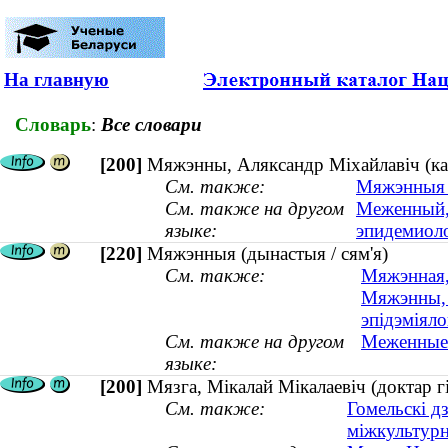
На главную
Словарь
:
Все словари
[200]
Мяжэнны, Аляксандр Міхайлавіч (кан
См. также:
Мяжэнныя (
См. также на другом
Меженный, 
языке:
эпидемиоло
[220]
Мяжэнныя (дынастыя / сям'я)
См. также:
Мяжэнная,
Мяжэнны, 
эпідэміяло
См. также на другом
Меженные 
языке:
[200]
Мязга, Мікалай Мікалаевіч (доктар г
См. также:
Гомельскі д
міжкультур