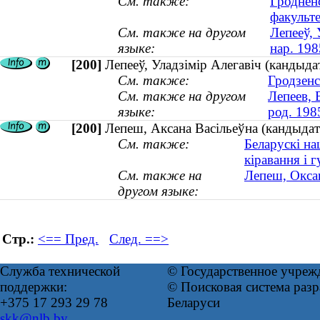
См. также:
Гроднен
факульт
См. также на другом
Лепееў, 
языке:
нар. 198
[200]
Лепееў, Уладзімір Алегавіч (кандыдат
См. также:
Гродзенс
См. также на другом
Лепеев, 
языке:
род. 198
[200]
Лепеш, Аксана Васільеўна (кандыдат 
См. также:
Беларускі на
кіравання і 
См. также на
Лепеш, Оксан
другом языке:
Стр.:
<== Пред.
След. ==>
Служба технической
© Государственное учреж
поддержки:
© Поисковая система ра
+375 17 293 29 78
Беларуси
skk@nlb.by