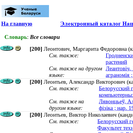
На главную
Словарь
:
Все словари
[200]
Леонтович, Маргарита Федоровна (ка
См. также:
Гродненски
растений
См. также на другом
Леантовіч,
языке:
аграномія ;
[200]
Леонтьев, Александр Викторович (ка
См. также:
Белорусский 
компьютерных
См. также на
Лявонцьеў, Ал
другом языке:
фізіка ; нар. 
[200]
Леонтьев, Виктор Николаевич (канди
См. также:
Белорусский г
Факультет тех