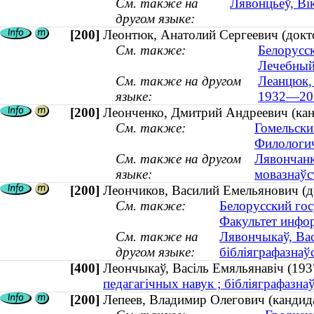
См. также на
Лявонцьеў, Вік
другом языке:
[200]
Леонтюк, Анатолий Сергеевич (докт
См. также:
Белорусс
Лечебный
См. также на другом
Леанцюк, 
языке:
1932—20
[200]
Леонченко, Дмитрий Андреевич (кан
См. также:
Гомельски
Филологич
См. также на другом
Лявончанк
языке:
мовазнаўс
[200]
Леончиков, Василий Емельянович (д
См. также:
Белорусский гос
Факультет инфо
См. также на
Лявончыкаў, Вас
другом языке:
бібліяграфазнаў
[400]
Леончыкаў, Васіль Емяльянавіч (
педагагічных навук ; бібліяграфазн
[200]
Лепеев, Владимир Олегович (кандида