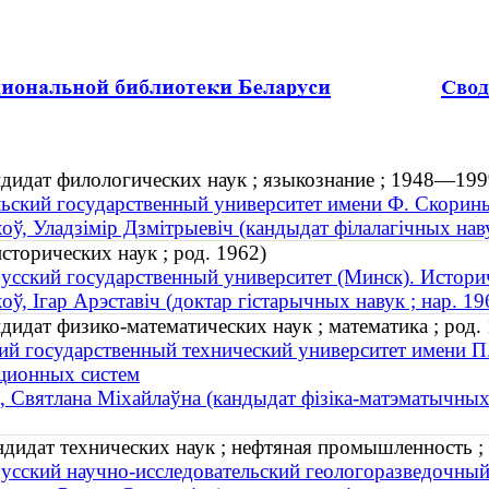
дидат филологических наук ; языкознание ; 1948—199
ьский государственный университет имени Ф. Скорин
оў, Уладзімір Дзмітрыевіч (кандыдат філалагічных нав
сторических наук ; род. 1962)
усский государственный университет (Минск). Истори
оў, Ігар Арэставіч (доктар гістарычных навук ; нар. 19
дидат физико-математических наук ; математика ; род.
ий государственный технический университет имени П
ционных систем
, Святлана Міхайлаўна (кандыдат фізіка-матэматычных 
ндидат технических наук ; нефтяная промышленность 
усский научно-исследовательский геологоразведочный