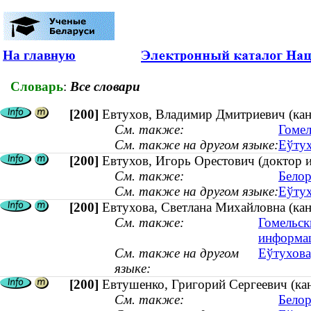
На главную
Словарь
:
Все словари
[200]
Евтухов, Владимир Дмитриевич (кан
См. также:
Гомел
См. также на другом языке:
Еўтух
[200]
Евтухов, Игорь Орестович (доктор и
См. также:
Белор
См. также на другом языке:
Еўтух
[200]
Евтухова, Светлана Михайловна (кан
См. также:
Гомельск
информа
См. также на другом
Еўтухова
языке:
[200]
Евтушенко, Григорий Сергеевич (ка
См. также:
Белор