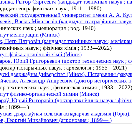
энка, Рыгор Сяргеевіч (кандыдат тэхнічных навук ; 
ндидат географических наук ; 1911—1980)
евский государственный университет имени А. А. Кул
евіч, Васіль Мікалаевіч (кандыдат геаграфічных наву
ических наук ; мелиорация ; род. 1940)
тут мелиорации (Минск)
, Пётр Пятровіч (кандыдат тэхнічных навук ; меліярац
тэхнічных навук ; фізічная хімія ; 1933—2022)
тут фізіка-арганічнай хіміі (Мінск)
аров, Юрий Григорьевич (доктор технических наук ; 
доктар гістарычных навук ; археалогія ; 1955—2021)
ускі дзяржаўны ўніверсітэт (Мінск). Гістарычны факул
йченко, Александр Андреевич (доктор исторических н
ор технических наук ; физическая химия ; 1933—2022
тут физико-органической химии (Минск)
араў, Юрый Рыгоравіч (доктар тэхнічных навук ; фізіч
ія ; 1899— )
уская дзяржаўная сельскагаспадарчая акадэмія (Горкі).
в, Георгий Михайлович (агрономия ; 1899— )