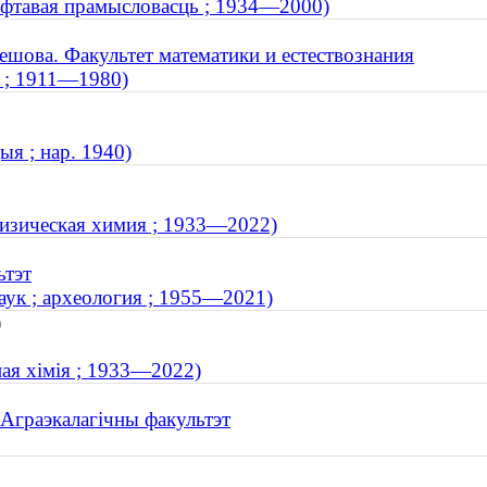
нафтавая прамысловасць ; 1934—2000)
ешова. Факультет математики и естествознания
к ; 1911—1980)
ыя ; нар. 1940)
физическая химия ; 1933—2022)
ьтэт
аук ; археология ; 1955—2021)
)
ная хімія ; 1933—2022)
 Аграэкалагічны факультэт