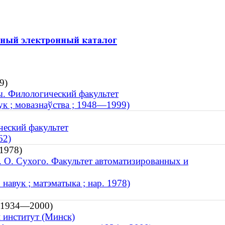
9)
ы. Филологический факультет
ук ; мовазнаўства ; 1948—1999)
ческий факультет
62)
 1978)
. О. Сухого. Факультет автоматизированных и
навук ; матэматыка ; нар. 1978)
; 1934—2000)
 институт (Минск)