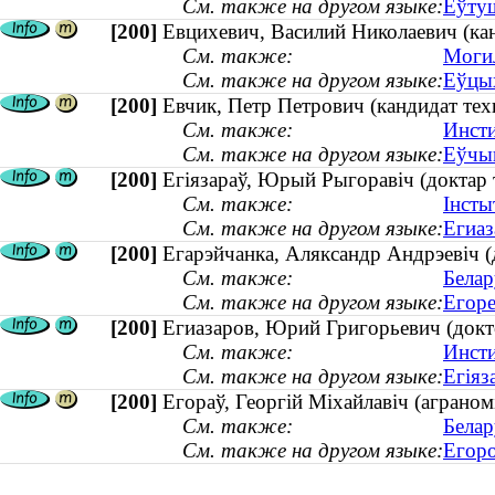
См. также на другом языке:
Еўтуш
[200]
Евцихевич, Василий Николаевич (ка
См. также:
Могил
См. также на другом языке:
Еўцых
[200]
Евчик, Петр Петрович (кандидат техн
См. также:
Инсти
См. также на другом языке:
Еўчык
[200]
Егіязараў, Юрый Рыгоравіч (доктар 
См. также:
Інсты
См. также на другом языке:
Егиаз
[200]
Егарэйчанка, Аляксандр Андрэевіч (
См. также:
Белар
См. также на другом языке:
Егоре
[200]
Егиазаров, Юрий Григорьевич (докт
См. также:
Инсти
См. также на другом языке:
Егіяз
[200]
Егораў, Георгій Міхайлавіч (аграном
См. также:
Белар
См. также на другом языке:
Егоро