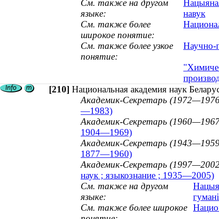
См. также на другом
Нацыянал
языке:
навук
См. также более
Национал
широкое понятие:
См. также более узкое
Научно-п
понятие:
"Химичес
производ
[210]
Национальная академия наук Беларус
Академик-Секретарь (1972—1976
—1983)
Академик-Секретарь (1960—1967
1904—1969)
Академик-Секретарь (1943—1959
1877—1960)
Академик-Секретарь (1997—2002
наук ; языкознание ; 1935—2005)
См. также на другом
Нацыян
языке:
гумані
См. также более широкое
Нацио
понятие: