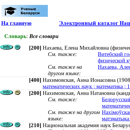
На главную
Словарь
:
Все словари
[200]
Нахаева, Елена Михайловна (физическ
См. также:
Витебский го
физической к
См. также на
Нахаева, Ален
другом языке:
[400]
Нахимовская, Анна Ионасовна (1
математических наук ; математика ;
[200]
Нахимовская, Анна Натановна (канд
См. также:
Белорусски
математиче
См. также на другом
Нахімоўская
языке:
матэматыка
[210]
Национальная академия наук Белару