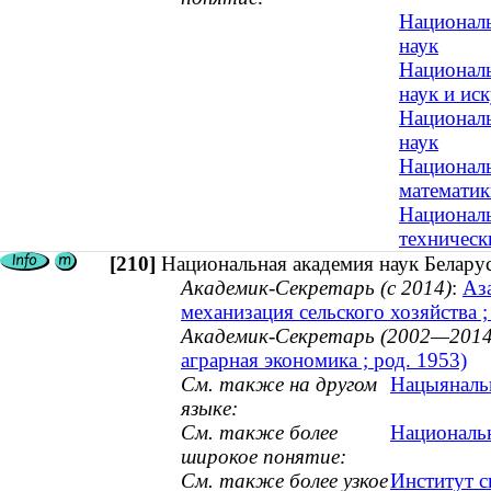
Националь
наук
Националь
наук и иск
Националь
наук
Националь
математик
Националь
техническ
[210]
Национальная академия наук Белару
Академик-Секретарь (с 2014)
:
Аз
механизация сельского хозяйства ;
Академик-Секретарь (2002—2014
аграрная экономика ; род. 1953)
См. также на другом
Нацыянальн
языке:
См. также более
Национальн
широкое понятие:
См. также более узкое
Институт 