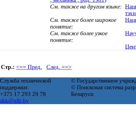
См. также на другом языке:
Нацы
тэхн
См. также более широкое
Наци
понятие:
См. также более узкое
Нау
понятие:
Цен
Стр.:
<== Пред.
След. ==>
Служба технической
© Государственное учреж
поддержки:
© Поисковая система ра
+375 17 293 29 78
Беларуси
skk@nlb.by