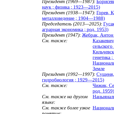
Президент (1969—1987)
:
Борисев
наук ; физика ; 1923—2015)
Президент (1938—1947)
:
Горев, К
металловедение ; 1904—1988)
Председатель (2013—2025)
:
Гуса
аграрная экономика ; род. 1953)
Президент (1947)
:
Жебрак, Антон 
См. также:
Казакевич
сельского 
Кильчевск
генетика ;
Националь
Земле
Президент (1992—1997)
:
Сущеня,
гидробиология ; 1929—2015)
См. также:
Чижик, Се
род. 1959
См. также на другом
Нацыяналь
языке:
См. также более узкое
Националь
понятие: