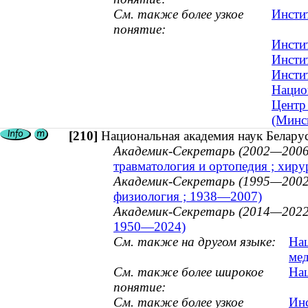
См. также более узкое
Инсти
понятие:
Инсти
Инсти
Инсти
Нацио
Центр
(Минс
[210]
Национальная академия наук Белару
Академик-Секретарь (2002—2006
травматология и ортопедия ; хир
Академик-Секретарь (1995—2002
физиология ; 1938—2007)
Академик-Секретарь (2014—2022
1950—2024)
См. также на другом языке:
Нац
мед
См. также более широкое
Нац
понятие:
См. также более узкое
Инс