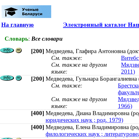
На главную
Словарь
:
Все словари
[200]
Медведева, Глафира Антоновна (док
См. также:
Витебс
См. также на другом
Мядзве
языке:
2011)
[200]
Медведева, Гульнара Борангалиевна 
См. также:
Брестск
факульт
См. также на другом
Мядзвед
языке:
1966)
[400]
Медведева, Диана Владимировна (
юридических наук ; род. 1979)
[400]
Медведева, Елена Владимировна (р
филологических наук ; литературовед