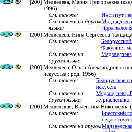
[200]
Медведева, Мария Григорьевна (кан
1996)
См. также:
Институт ге
См. также на другом
Мядзведзева
языке:
гідрагеалог
[200]
Медведева, Нина Сергеевна (кандида
См. также:
Белорусский
Факультет ма
См. также на
Мядзведзева,
другом языке:
[200]
Медведева, Ольга Александровна (ка
искусства ; род. 1956)
См. также:
Белорусская г
искусств
См. также на
Мядзведзева, 
другом языке:
журналістыка ;
[200]
Медведская, Валентина Николаевна (
См. также:
Брестский г
педагогичес
См. также на другом
Мядзведская,