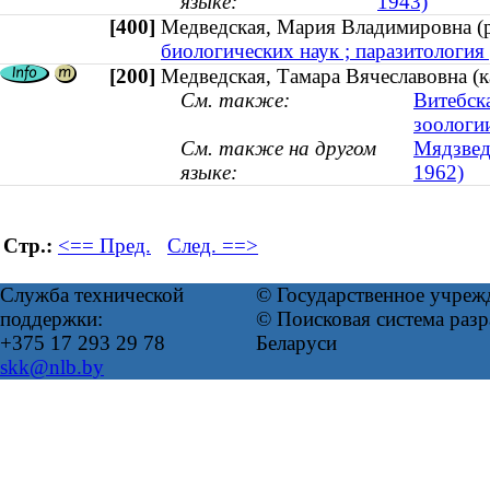
языке:
1943)
[400]
Медведская, Мария Владимировна 
биологических наук ; паразитология 
[200]
Медведская, Тамара Вячеславовна (к
См. также:
Витебск
зоологи
См. также на другом
Мядзведс
языке:
1962)
Стр.:
<== Пред.
След. ==>
Служба технической
© Государственное учреж
поддержки:
© Поисковая система ра
+375 17 293 29 78
Беларуси
skk@nlb.by