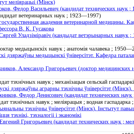
тут меліярацыі (Мінск)
ков, Федор Васильевич (кандидат технических наук ;
ндидат ветеринарных наук ; 1923—1997)
государственная академия ветеринарной медицины. К
ессора В. К. Гусакова
Сяргей Уладзіміравіч (кандыдат ветэрынарных навук 
октар медыцынскіх навук ; анатомія чалавека ; 1950—
скі дзяржаўны медыцынскі ўніверсітэт. Кафедра патала
ников, Александр Григорьевич (доктор медицинских н
дат тэхнічных навук ; механізацыя сельскай гаспадаркі 
ускі дзяржаўны аграрны тэхнічны ўніверсітэт (Мінск)
ников, Федор Денисович (кандидат технических наук ; 
ат тэхнічных навук ; меліярацыя ; водная гаспадарка ;
ыянальны тэхнічны ўніверсітэт (Мінск). Інстытут павы
цця тэхнікі, тэхналогіі і эканомікі
вгений Григорьевич (кандидат технических наук ; мели