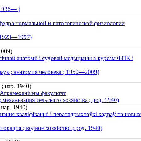
 1936— )
афедра нормальной и патологической физиологии
; 1923—1997)
2009)
гічнай анатоміі і судовай медыцыны з курсам ФПК і
аук ; анатомия человека ; 1950—2009)
; нар. 1940)
. Аграмеханічны факультэт
механизация сельского хозяйства ; род. 1940)
 нар. 1940)
шэння кваліфікацыі і перападрыхтоўкі кадраў па новых
орация ; водное хозяйство ; род. 1940)