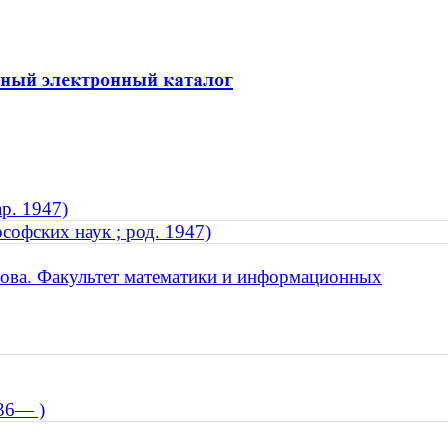
ар. 1947)
софских наук ; род. 1947)
ова. Факультет математики и информационных
936— )