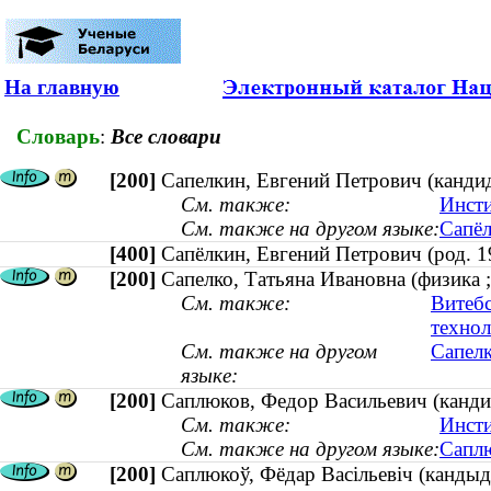
На главную
Словарь
:
Все словари
[200]
Сапелкин, Евгений Петрович (кандид
См. также:
Инсти
См. также на другом языке:
Сапёл
[400]
Сапёлкин, Евгений Петрович (род.
[200]
Сапелко, Татьяна Ивановна (физика ;
См. также:
Витебс
техно
См. также на другом
Сапелк
языке:
[200]
Саплюков, Федор Васильевич (канди
См. также:
Инсти
См. также на другом языке:
Саплю
[200]
Саплюкоў, Фёдар Васільевіч (кандыд