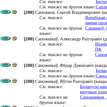
См. также:
Інсты
См. также на другом языке:
Саплю
[200]
Сапожков, Сергей Владимирович (ка
См. также:
Витебская 
имени проф
См. также на другом
Сапажкоў, 
языке:
[200]
Сапожнікаў, Аляксандр Рыгоравіч (д
См. также:
Віцеб
ПК
См. также на другом
Сапож
языке:
[200]
Сапожнікаў, Фёдар Дзянісавіч (канды
См. также:
Белар
См. также на другом языке:
Сапож
[200]
Сапожнікаў, Яўген Рыгоравіч (кандыд
См. также:
Беларускі нац
кірунках разві
См. также на
Сапожников, Е
другом языке: