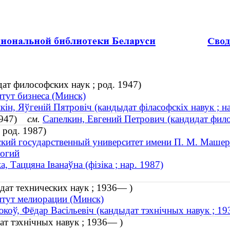
ат философских наук ; род. 1947)
тут бизнеса (Минск)
кін, Яўгеній Пятровіч (кандыдат філасофскіх навук ; н
 1947)
см.
Сапелкин, Евгений Петрович (кандидат фило
 род. 1987)
кий государственный университет имени П. М. Машер
логий
а, Таццяна Іванаўна (фізіка ; нар. 1987)
дат технических наук ; 1936— )
тут мелиорации (Минск)
коў, Фёдар Васільевіч (кандыдат тэхнічных навук ; 1
ат тэхнічных навук ; 1936— )