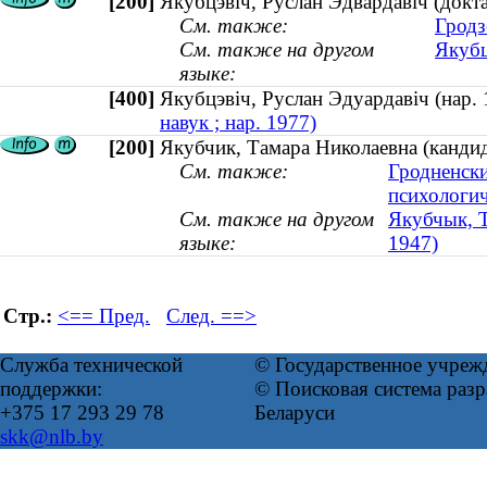
[200]
Якубцэвіч, Руслан Эдвардавіч (докта
См. также:
Гродз
См. также на другом
Якубц
языке:
[400]
Якубцэвіч, Руслан Эдуардавіч (нар
навук ; нар. 1977)
[200]
Якубчик, Тамара Николаевна (кандид
См. также:
Гродненски
психологич
См. также на другом
Якубчык, Т
языке:
1947)
Стр.:
<== Пред.
След. ==>
Служба технической
© Государственное учреж
поддержки:
© Поисковая система ра
+375 17 293 29 78
Беларуси
skk@nlb.by