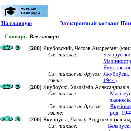
На главную
Словарь
:
Все словари
[200]
Якубовский, Чеслав Андреевич (канди
См. также:
Белорусски
Машиностр
Якубовские 
См. также на другом
Якубоўскі, 
языке:
1944)
[200]
Якубоўскі, Уладзімір Аляксандравіч 
См. также:
Магілёўс
эканомікі
См. также на другом
Якубовс
языке:
род. 194
[200]
Якубоўскі, Часлаў Андрэевіч (кандыд
См. также:
Беларуск