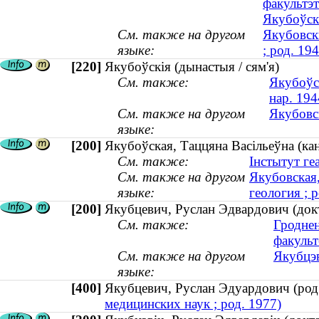
факультэт
Якубоўскі
См. также на другом
Якубовски
языке:
; род. 19
[220]
Якубоўскія (дынастыя / сям'я)
См. также:
Якубоўск
нар. 194
См. также на другом
Якубовск
языке:
[200]
Якубоўская, Таццяна Васільеўна (кан
См. также:
Інстытут геа
См. также на другом
Якубовская,
языке:
геология ; 
[200]
Якубцевич, Руслан Эдвардович (докт
См. также:
Гроднен
факульт
См. также на другом
Якубцэв
языке:
[400]
Якубцевич, Руслан Эдуардович (ро
медицинских наук ; род. 1977)