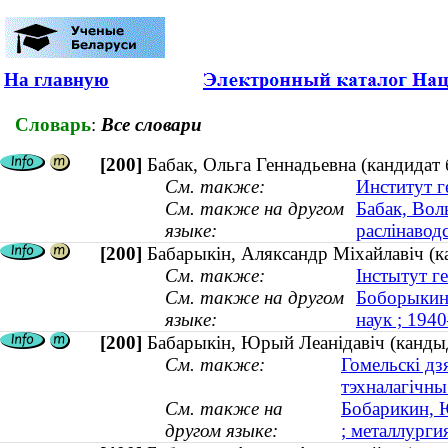
На главную
Словарь
:
Все словари
[200]
Бабак, Ольга Геннадьевна (кандидат б
См. также:
Институт г
См. также на другом
Бабак, Вол
языке:
раслінаводс
[200]
Бабарыкін, Аляксандр Міхайлавіч (к
См. также:
Інстытут ге
См. также на другом
Боборыкин,
языке:
наук ; 194
[200]
Бабарыкін, Юрый Леанідавіч (кандыд
См. также:
Гомельскі дз
тэхналагічны
См. также на
Бобарикин, 
другом языке:
; металлургия