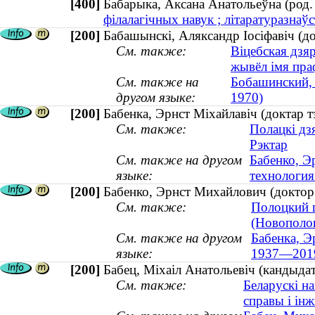
[400]
Бабарыка, Аксана Анатольеўна (ро
філалагічных навук ; літаратуразнаўс
[200]
Бабашынскі, Аляксандр Іосіфавіч (
См. также:
Віцебская дзя
жывёл імя пра
См. также на
Бобашинский, 
другом языке:
1970)
[200]
Бабенка, Эрнст Міхайлавіч (доктар т
См. также:
Полацкі дз
Рэктар
См. также на другом
Бабенко, Э
языке:
технология
[200]
Бабенко, Эрнст Михайлович (доктор
См. также:
Полоцкий 
(Новополоц
См. также на другом
Бабенка, Э
языке:
1937—201
[200]
Бабец, Міхаіл Анатольевіч (кандыдат
См. также:
Беларускі н
справы і інж