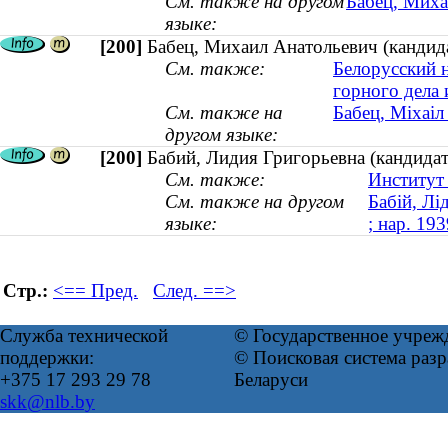
См. также на другом
Бабец, Миха
языке:
[200]
Бабец, Михаил Анатольевич (кандида
См. также:
Белорусский 
горного дела
См. также на
Бабец, Міхаіл
другом языке:
[200]
Бабий, Лидия Григорьевна (кандидат
См. также:
Институт
См. также на другом
Бабій, Лі
языке:
; нар. 193
Стр.:
<== Пред.
След. ==>
Служба технической
© Государственное учреж
поддержки:
© Поисковая система ра
+375 17 293 29 78
Беларуси
skk@nlb.by