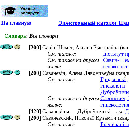
На главную
Словарь
:
Все словари
[200]
Савіч-Шэмет, Аксана Рыгораўна (канд
См. также:
Інстытут п
См. также на другом
Савич-Шеме
языке:
геоэкологи
[200]
Саваневіч, Алена Лявонцьеўна (канды
См. также:
Гродзенскі 
гінекалогіі
Дуброўшчык
См. также на другом
Савоневич, 
языке:
гинекология
[420]
Саваневічы — Дуброўшчыкі
см.
Д
[200]
Саваневский, Николай Кузьмич (кан
См. также:
Брестский г