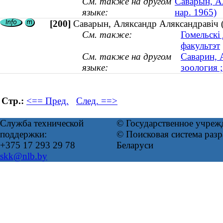
См. также на другом
Саварын, Ал
языке:
нар. 1965)
[200]
Саварын, Аляксандр Аляксандравіч (к
См. также:
Гомельскі
факультэт
См. также на другом
Саварин, 
языке:
зоология ;
Стр.:
<== Пред.
След. ==>
Служба технической
© Государственное учреж
поддержки:
© Поисковая система ра
+375 17 293 29 78
Беларуси
skk@nlb.by