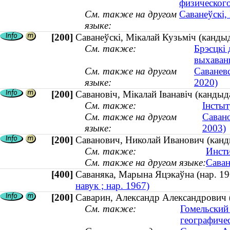
физическог
См. также на другом
Саванеўскі,
языке:
[200]
Саванеўскі, Мікалай Кузьміч (канды
См. также:
Брэсцкі 
выхаван
См. также на другом
Саванев
языке:
2020)
[200]
Савановіч, Мікалай Іванавіч (канды
См. также:
Інстыт
См. также на другом
Савано
языке:
2003)
[200]
Саванович, Николай Иванович (канд
См. также:
Инсти
См. также на другом языке:
Саван
[400]
Саваняка, Марына Яцэкаўна (нар. 
навук ; нар. 1967)
[200]
Саварин, Александр Александрович (
См. также:
Гомельский
географиче