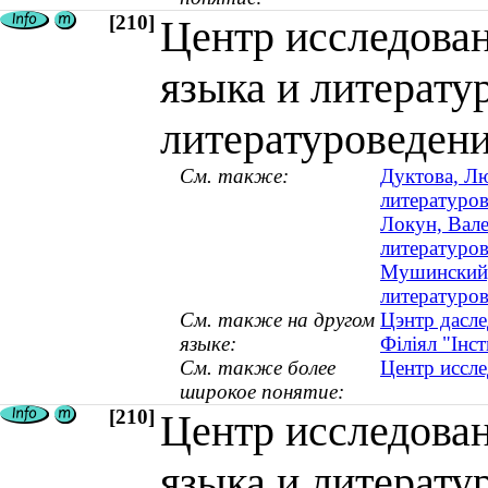
[210]
Центр исследован
языка и литерату
литературоведен
См. также:
Дуктова, Лю
литературов
Локун, Вале
литературов
Мушинский,
литературо
См. также на другом
Цэнтр дасле
языке:
Філіял "Інс
См. также более
Центр иссле
широкое понятие:
[210]
Центр исследован
языка и литерату