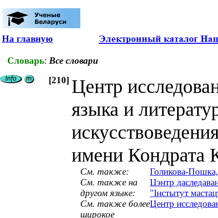
На главную
Словарь
:
Все словари
[210]
Центр исследован
языка и литерату
искусствоведения
имени Кондрата 
См. также:
Голикова-Пошка,
См. также на
Цэнтр даследаван
другом языке:
"Інстытут мастац
См. также более
Центр исследова
широкое