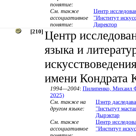
понятие:
См. также
Центр исследова
ассоциативное
"Институт искус
понятие:
Директор
[210]
Центр исследован
языка и литерату
искусствоведения
имени Кондрата 
1994—2004
:
Пилипенко, Михаил Ф
2025)
См. также на
Цэнтр даследава
другом языке:
"Інстытут маста
Дырэктар
См. также
Центр исследова
ассоциативное
"Институт иску
понятие: