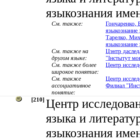
языкознания име
См. также:
Гончаренко, 
языкознание ;
Тарелко, Мих
языкознание ;
См. также на
Цэнтр даслед
другом языке:
"Інстытут мо
См. также более
Центр исслед
широкое понятие:
См. также
Центр исслед
ассоциативное
Филиал "Инст
понятие:
[210]
Центр исследован
языка и литерату
языкознания имен