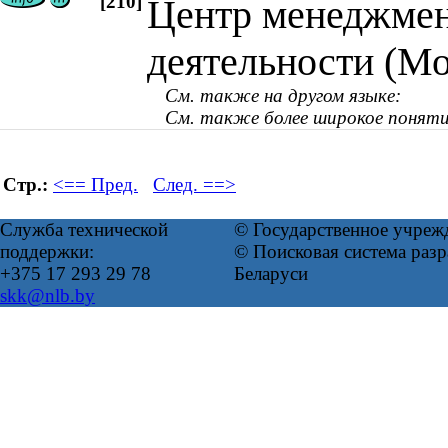
[210]
Центр менеджмен
деятельности (Мо
См. также на другом языке:
См. также более широкое поняти
Стр.:
<== Пред.
След. ==>
Служба технической
© Государственное учреж
поддержки:
© Поисковая система ра
+375 17 293 29 78
Беларуси
skk@nlb.by