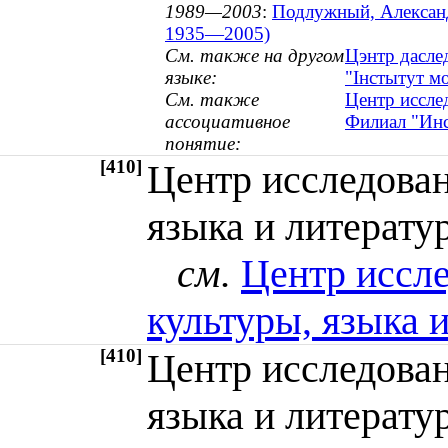
1989—2003
:
Подлужный, Александ
1935—2005)
См. также на другом
Цэнтр даслед
языке:
"Інстытут м
См. также
Центр иссле
ассоциативное
Филиал "Инс
понятие:
[410]
Центр исследован
языка и литерат
см.
Центр иссл
культуры, языка 
[410]
Центр исследован
языка и литерат