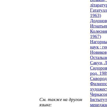
літарату
Гататулл
1963)
Додонов,
Игнатьев
Колесник
1967)
Нагорны
наук ; г
Новиков,
Остальце
Сакун, Л
Сидорова
род. 198
Скворода
Филиппов
художест
Черкасов
См. также на другом
Інстытут
языке:
менеджме