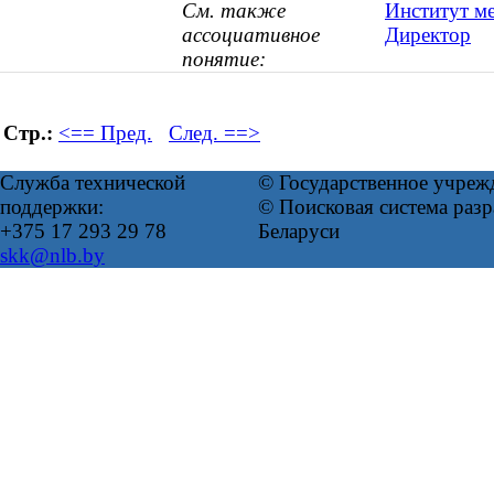
См. также
Институт ме
ассоциативное
Директор
понятие:
Стр.:
<== Пред.
След. ==>
Служба технической
© Государственное учреж
поддержки:
© Поисковая система ра
+375 17 293 29 78
Беларуси
skk@nlb.by