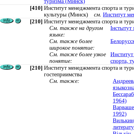
туризма (Минск)
[410]
Институт менеджмента спорта и тур
культуры (Минск)
см.
Институт ме
[210]
Институт менеджмента спорта и тур
См. также на другом
Інстытут
языке:
См. также более
Белорусс
широкое понятие:
См. также более узкое
Институт
понятие:
спорта, т
[210]
Институт менеджмента спорта и тури
гостеприимства
См. также:
Андреева
языкозна
Бессараб
1964)
Варвашен
1992)
Вилькин,
литерат
Вількін,