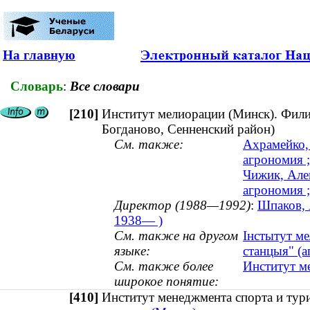
На главную
Словарь
:
Все словари
[210]
Институт мелиорации (Минск). Фили
Богданово, Сенненский район)
См. также:
Ахрамейко,
агрономия 
Чижик, Але
агрономия ;
Директор (1988—1992)
:
Шпаков, 
1938— )
См. также на другом
Інстытут ме
языке:
станцыя" (а
См. также более
Институт м
широкое понятие:
[410]
Институт менеджмента спорта и т