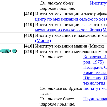
См. также более
Институ
широкое понятие:
[410]
Институт механизации и электрифи
центр по механизации сельского хоз
[410]
Институт механизации сельского х
механизации сельского хозяйства (М
[410]
Институт механики и надежности 
(Минск)
[410]
Институт механики машин (Минск
[210]
Институт механики металлополимерн
См. также:
Ковалева, И
род. 1975)
Песецкий, С
химическая
Юркевич, Ол
технология
См. также на другом
Інстытут ме
языке:
См. также более
Научно-пра
широкое понятие: