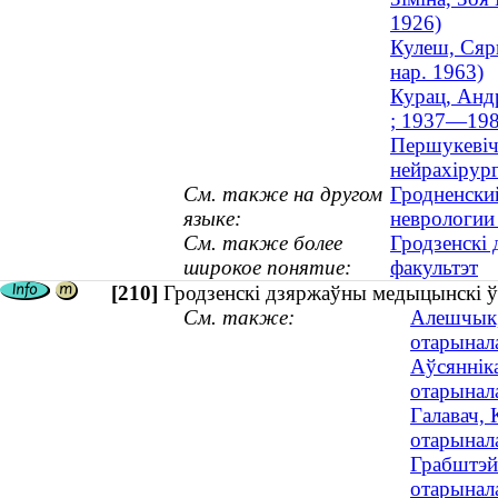
1926)
Кулеш, Сярг
нар. 1963)
Курац, Андр
; 1937—198
Першукевіч,
нейрахірург
См. также на другом
Гродненски
языке:
неврологии
См. также более
Гродзенскі 
широкое понятие:
факультэт
[210]
Гродзенскі дзяржаўны медыцынскі ўн
См. также:
Алешчык, 
отарынала
Аўсянніка
отарынал
Галавач,
отарынала
Грабштэй
отарынал