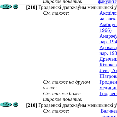
широкое понятие:
факультэ
[210]
Гродзенскі дзяржаўны медыцынскі ўн
См. также:
Аксціло
чалавека
Амбрушк
1966)
Андрэеў
нар. 19
Арэхава
нар. 19
Дрычыц,
Кізюкев
Левэ, А
Шатрова
См. также на другом
Гроднен
языке:
медицин
См. также более
Гродзен
широкое понятие:
[210]
Гродзенскі дзяржаўны медыцынскі ўн
См. также:
Валчкев
анатомі