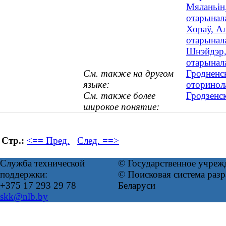
Мяланьін,
отарынала
Хораў, Ал
отарынала
Шнэйдэр,
отарынал
См. также на другом
Гродненс
языке:
оторинол
См. также более
Гродзенс
широкое понятие:
Стр.:
<== Пред.
След. ==>
Служба технической
© Государственное учреж
поддержки:
© Поисковая система ра
+375 17 293 29 78
Беларуси
skk@nlb.by