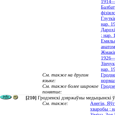
1914—
Балбат
фізіяло
Глуткі
нар. 1
Дарохі
; нар. 
Емялья
анатом
Жмакін
1926—
Зінчук
нар. 1
См. также на другом
Гродне
языке:
норма
См. также более широкое
Гродзе
понятие:
[210]
Гродзенскі дзяржаўны медыцынскі ўні
См. также:
Анегін, Яўг
хваробы ; н
Зіміна, Зоя