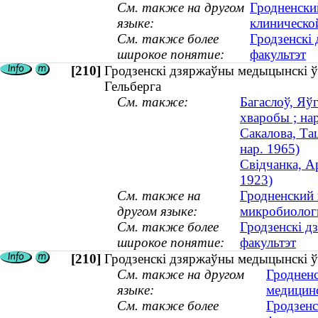
См. также на другом
Гродненски
языке:
клиническо
См. также более
Гродзенскі
широкое понятие:
факультэт
[210]
Гродзенскі дзяржаўны медыцынскі ўнів
Гельберга
См. также:
Багаслоў, Яў
хваробы ; нар
Сакалова, Та
нар. 1965)
Свідчанка, Ар
1923)
См. также на
Гродненский 
другом языке:
микробиологи
См. также более
Гродзенскі д
широкое понятие:
факультэт
[210]
Гродзенскі дзяржаўны медыцынскі ўні
См. также на другом
Гродненс
языке:
медицин
См. также более
Гродзенс