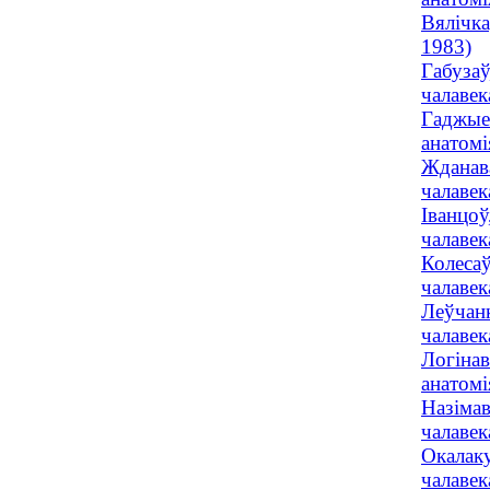
Вялічка
1983)
Габузаў
чалавек
Гаджые
анатомі
Жданава
чалавек
Іванцоў
чалавек
Колесаў
чалавек
Леўчанк
чалавек
Логінав
анатомі
Назімав
чалавек
Окалаку
чалавек