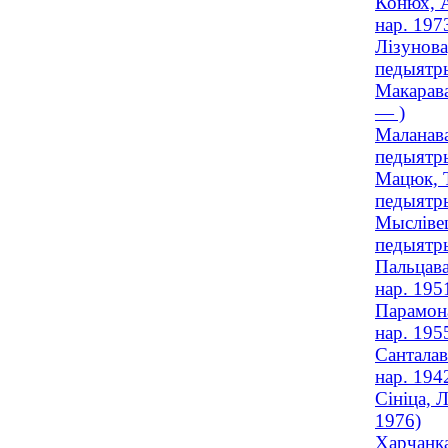
Конюх, А
нар. 197
Лізунова
педыятр
Макарава
— )
Маланава
педыятр
Мацюк, Т
педыятры
Мыслівец
педыятры
Пальцава
нар. 195
Парамона
нар. 195
Санталав
нар. 194
Сініца, 
1976)
Харчанка