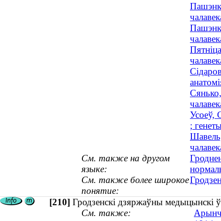
Пашэнка
чалавек
Пашэнка
чалавек
Пятніца
чалавек
Сідаров
анатомі
Сянько,
чалавек
Усоеў, 
; генет
Шавель,
чалавек
См. также на другом
Гродне
языке:
нормал
См. также более широкое
Гродзен
понятие:
[210]
Гродзенскі дзяржаўны медыцынскі ўн
См. также:
Арынчы