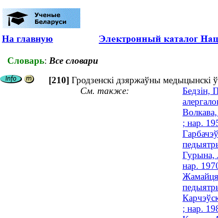
На главную
Словарь
:
Все словари
[210]
Гродзенскі дзяржаўны медыцынскі ўн
См. также:
Бедзін, 
алергалог
Волкава,
; нар. 19
Гарбачэў
педыятры
Гурына, 
нар. 197
Жамайцяк
педыятры
Карчэўск
; нар. 19