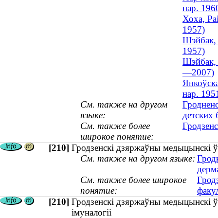
нар. 196
Хоха, Ра
1957)
Шэйбак, 
1957)
Шэйбак, 
—2007)
Янкоўска
нар. 195
См. также на другом
Гродненс
языке:
детских 
См. также более
Гродзенс
широкое понятие:
[210]
Гродзенскі дзяржаўны медыцынскі ўн
См. также на другом языке:
Грод
дерм
См. также более широкое
Грод
понятие:
факу
[210]
Гродзенскі дзяржаўны медыцынскі ўн
імуналогіі