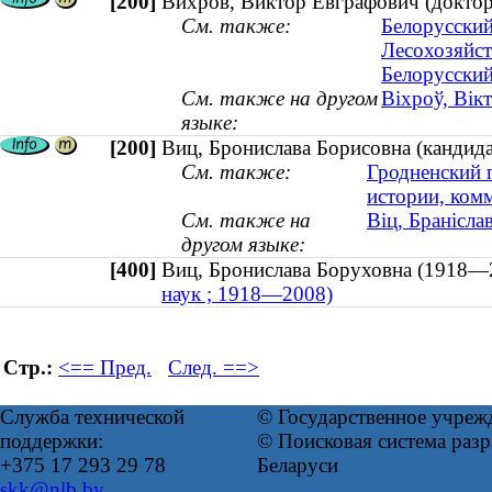
[200]
Вихров, Виктор Евграфович (доктор
См. также:
Белорусский
Лесохозяйст
Белорусский
См. также на другом
Віхроў, Вік
языке:
[200]
Виц, Бронислава Борисовна (кандид
См. также:
Гродненский 
истории, ком
См. также на
Віц, Бранісл
другом языке:
[400]
Виц, Бронислава Боруховна (191
наук ; 1918—2008)
Стр.:
<== Пред.
След. ==>
Служба технической
© Государственное учреж
поддержки:
© Поисковая система ра
+375 17 293 29 78
Беларуси
skk@nlb.by