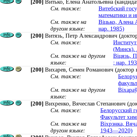
[200]
Витько, Елена Анатольевна (кандидат
См. также:
Витебский гос
математики и 
См. также на
Віцько, Алена 
другом языке:
нар. 1985)
[200]
Витязь, Петр Александрович (доктор 
См. также:
Институт
(Минск).
См. также на другом
Віцязь, П
языке:
; нар. 19
[200]
Вихарев, Семен Романович (доктор
См. также:
Белору
факульт
См. также на другом
Віхара
языке:
[200]
Вихренко, Вячеслав Степанович (до
См. также:
Белорусский г
Факультет хим
См. также на
Віхрэнка, Вяча
другом языке:
1943—2020)