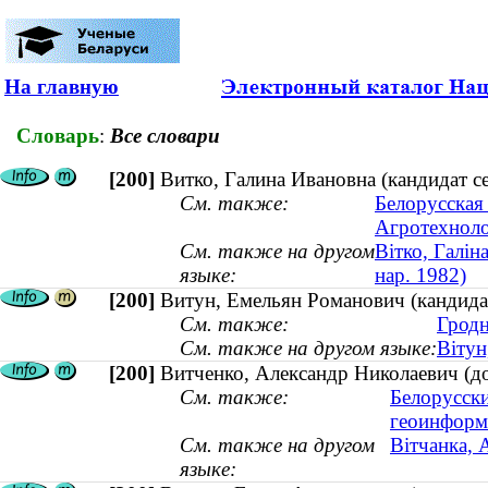
На главную
Словарь
:
Все словари
[200]
Витко, Галина Ивановна (кандидат се
См. также:
Белорусская 
Агротехноло
См. также на другом
Вітко, Галін
языке:
нар. 1982)
[200]
Витун, Емельян Романович (кандидат
См. также:
Гродн
См. также на другом языке:
Вітун
[200]
Витченко, Александр Николаевич (до
См. также:
Белорусски
геоинформ
См. также на другом
Вітчанка, 
языке: