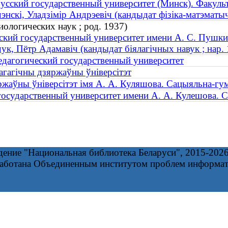
усский государственный университет (Минск). Факуль
нскi, Уладзiмiр Андрэевiч (кандыдат фізіка-матэматыч
ологических наук ; род. 1937)
ский государственный университет имени А. С. Пушкин
к, Пётр Адамавіч (кандыдат біялагічных навук ; нар. 
дагогический государственный университет
агагічны дзяржаўны ўніверсітэт
ржаўны ўніверсітэт імя А. А. Куляшова. Сацыяльна-гу
осударственный университет имени А. А. Кулешова. 
дение "Национальная библиотека Беларуси", 2015-202
работана Объединенным институтом проблем информа