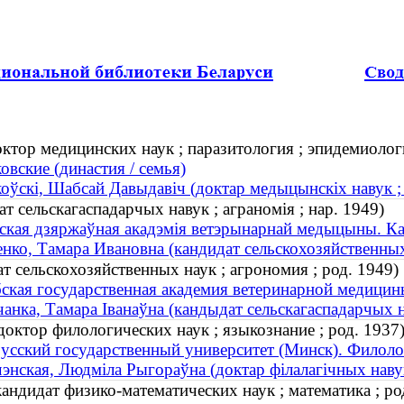
тор медицинских наук ; паразитология ; эпидемиоло
вские (династия / семья)
ўскі, Шабсай Давыдавіч (доктар медыцынскіх навук ; п
 сельскагаспадарчых навук ; аграномія ; нар. 1949)
ская дзяржаўная акадэмія ветэрынарнай медыцыны. К
ко, Тамара Ивановна (кандидат сельскохозяйственных 
 сельскохозяйственных наук ; агрономия ; род. 1949)
ская государственная академия ветеринарной медицин
нка, Тамара Іванаўна (кандыдат сельскагаспадарчых на
ктор филологических наук ; языкознание ; род. 1937
усский государственный университет (Минск). Филоло
нская, Людміла Рыгораўна (доктар філалагічных навук 
дидат физико-математических наук ; математика ; ро