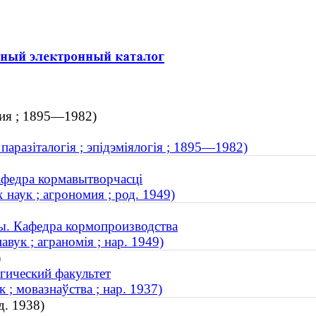
гия ; 1895—1982)
аразіталогія ; эпідэміялогія ; 1895—1982)
афедра кормавытворчасці
наук ; агрономия ; род. 1949)
ы. Кафедра кормопроизводства
вук ; аграномія ; нар. 1949)
)
гический факультет
; мовазнаўства ; нар. 1937)
д. 1938)