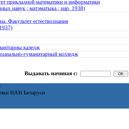
тет прикладной математики и информатики
ных навук ; матэматыка ; нар. 1938)
а. Факультет естествознания
1937)
манітарны каледж
Социально-гуманитарный колледж
Выдавать начиная с:
6
тики НАН Беларуси