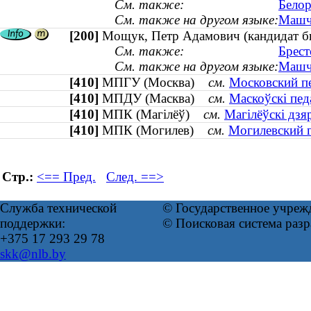
См. также:
Белор
См. также на другом языке:
Машчэ
[200]
Мощук, Петр Адамович (кандидат би
См. также:
Брест
См. также на другом языке:
Машчу
[410]
МПГУ (Москва)
см.
Московский пе
[410]
МПДУ (Масква)
см.
Маскоўскі пед
[410]
МПК (Магілёў)
см.
Магілёўскі дзя
[410]
МПК (Могилев)
см.
Могилевский г
Стр.:
<== Пред.
След. ==>
Служба технической
© Государственное учреж
поддержки:
© Поисковая система раз
+375 17 293 29 78
skk@nlb.by