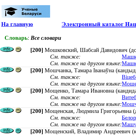
На главную
Словарь
:
Все словари
[200]
Мошковский, Шабсай Давидович (док
См. также:
Машко
См. также на другом языке:
Машко
[200]
Мошчанка, Тамара Іванаўна (кандыдат
См. также:
Віцеб
См. также на другом языке:
Мощен
[200]
Мощенко, Тамара Ивановна (кандидат
См. также:
Витеб
См. также на другом языке:
Мошча
[200]
Мощенская, Людмила Григорьевна (до
См. также:
Белор
См. также на другом языке:
Машчэ
[200]
Мощенский, Владимир Андреевич (кан