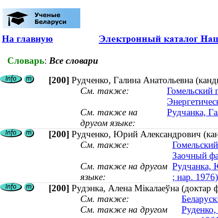
На главную
Словарь
:
Все словари
[200]
Рудченко, Галина Анатольевна (канд
См. также:
Гомельский 
Энергетичес
См. также на
Рудчанка, Га
другом языке:
[200]
Рудченко, Юрий Александрович (канд
См. также:
Гомельский
Заочный фа
См. также на другом
Рудчанка, 
языке:
; нар. 1976)
[200]
Рудэнка, Алена Мікалаеўна (доктар ф
См. также:
Беларуск
См. также на другом
Руденко,