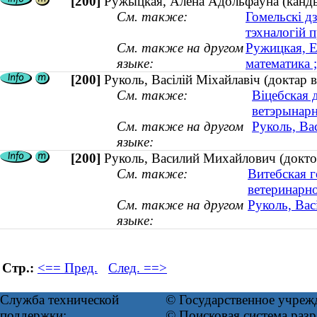
[200]
Ружыцкая, Алена Адольфаўна (кандыд
См. также:
Гомельскі д
тэхналогій 
См. также на другом
Ружицкая, Е
языке:
математика ;
[200]
Руколь, Васілій Міхайлавіч (доктар 
См. также:
Віцебская 
ветэрынар
См. также на другом
Руколь, Ва
языке:
[200]
Руколь, Василий Михайлович (доктор
См. также:
Витебская г
ветеринарн
См. также на другом
Руколь, Вас
языке:
Стр.:
<== Пред.
След. ==>
Служба технической
© Государственное учреж
поддержки:
© Поисковая система ра