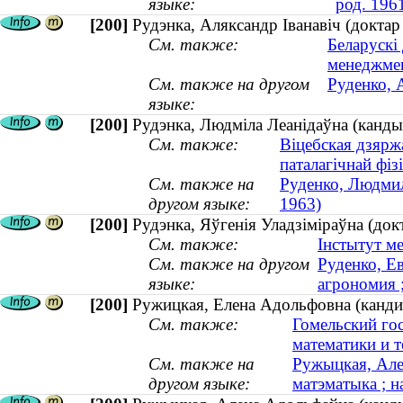
языке:
род. 196
[200]
Рудэнка, Аляксандр Іванавіч (докта
См. также:
Беларускі
менеджме
См. также на другом
Руденко, 
языке:
[200]
Рудэнка, Людміла Леанідаўна (кандыд
См. также:
Віцебская дзярж
паталагічнай фіз
См. также на
Руденко, Людмил
другом языке:
1963)
[200]
Рудэнка, Яўгенія Уладзіміраўна (док
См. также:
Інстытут ме
См. также на другом
Руденко, Е
языке:
агрономия 
[200]
Ружицкая, Елена Адольфовна (кандид
См. также:
Гомельский го
математики и 
См. также на
Ружыцкая, Але
другом языке:
матэматыка ; н