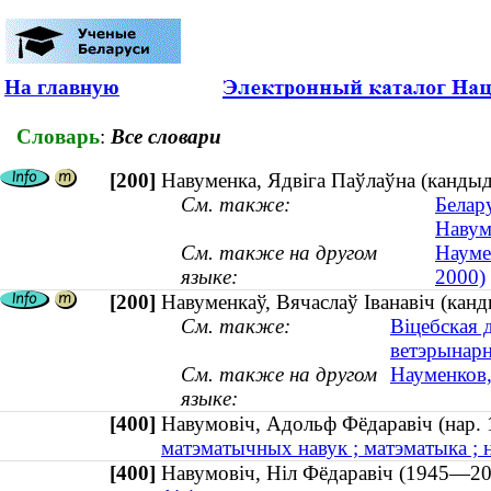
На главную
Словарь
:
Все словари
[200]
Навуменка, Ядвіга Паўлаўна (канды
См. также:
Белар
Навуме
См. также на другом
Науме
языке:
2000)
[200]
Навуменкаў, Вячаслаў Іванавіч (канд
См. также:
Віцебская 
ветэрынар
См. также на другом
Науменков,
языке:
[400]
Навумовiч, Адольф Фёдаравiч (нар
матэматычных навук ; матэматыка ; н
[400]
Навумовiч, Нiл Фёдaрaвiч (1945—2