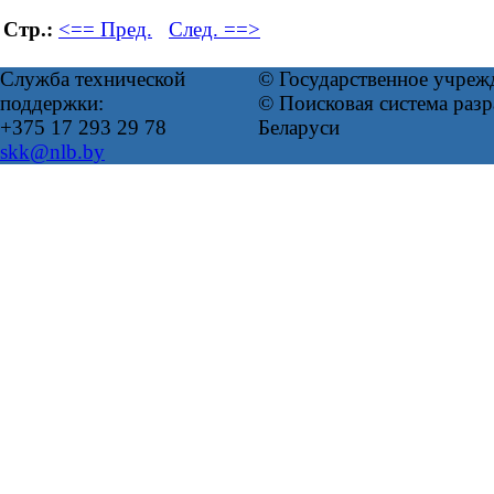
Стр.:
<== Пред.
След. ==>
Служба технической
© Государственное учреж
поддержки:
© Поисковая система ра
+375 17 293 29 78
Беларуси
skk@nlb.by