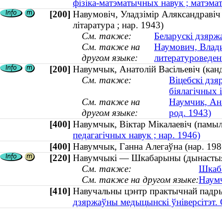
фізіка-матэматычных навук ; матэм
[200]
Навумовіч, Уладзімір Аляксандравіч 
літаратура ; нар. 1943)
См. также:
Беларускі дзяржа
См. также на
Наумович, Влади
другом языке:
литературоведени
[200]
Навумчык, Анатолій Васільевіч (канды
См. также:
Віцебскі дзя
біялагічных 
См. также на
Наумчик, Ана
другом языке:
род. 1943)
[400]
Навумчык, Віктар Мікалаевіч (пам
педагагічных навук ; нар. 1946)
[400]
Навумчык, Ганна Алегаўна (нар. 1
[220]
Навумчыкі — Шкабарыны (дынастыя 
См. также:
Шкаба
См. также на другом языке:
Наумч
[410]
Навучальны цэнтр практычнай пад
дзяржаўны медыцынскі ўніверсітэт.