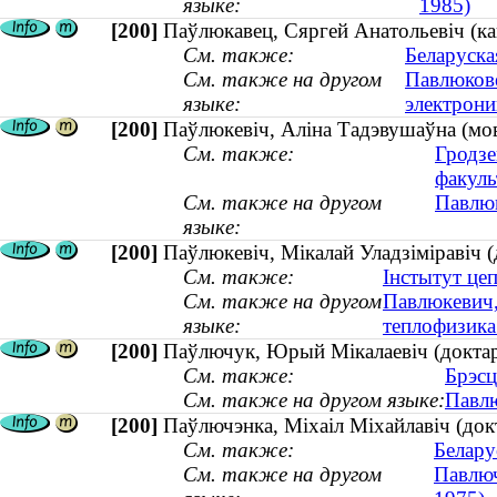
языке:
1985)
[200]
Паўлюкавец, Сяргей Анатольевіч (кан
См. также:
Беларуска
См. также на другом
Павлюкове
языке:
электроник
[200]
Паўлюкевіч, Аліна Тадэвушаўна (мов
См. также:
Гродзе
факуль
См. также на другом
Павлюк
языке:
[200]
Паўлюкевіч, Мікалай Уладзіміравіч (
См. также:
Інстытут цеп
См. также на другом
Павлюкевич,
языке:
теплофизика 
[200]
Паўлючук, Юрый Мікалаевіч (доктар 
См. также:
Брэсц
См. также на другом языке:
Павлю
[200]
Паўлючэнка, Міхаіл Міхайлавіч (док
См. также:
Белару
См. также на другом
Павлюч