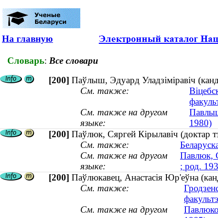
На главную
Словарь
:
Все словари
[200]
Паўлыш, Эдуард Уладзіміравіч (канд
См. также:
Віцебс
факуль
См. также на другом
Павлыш
языке:
1980)
[200]
Паўлюк, Сяргей Кірылавіч (доктар т
См. также:
Беларуска
См. также на другом
Павлюк, 
языке:
; род. 19
[200]
Паўлюкавец, Анастасія Юр'еўна (канд
См. также:
Гродзен
факульт
См. также на другом
Павлюко