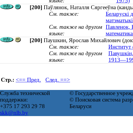
языке:
1975)
[200]
Паўлянок, Наталля Сяргееўна (канды
См. также:
Беларускі 
матэматыкі
См. также на другом
Павленок, 
языке:
математика 
[200]
Паушкин, Ярослав Михайлович (докт
См. также:
Институт 
См. также на другом
Павушкін,
языке:
1913—19
Стр.:
<== Пред.
След. ==>
Служба технической
© Государственное учреж
поддержки:
© Поисковая система ра
+375 17 293 29 78
Беларуси
skk@nlb.by