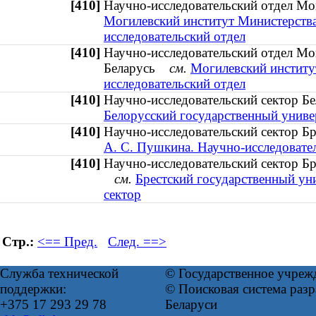
[410]
Научно-исследовательский отдел М
Могилевский институт Министерства
исследовательский отдел
[410]
Научно-исследовательский отдел Мо
Беларусь
см.
Могилевский институ
исследовательский отдел
[410]
Научно-исследовательский сектор Б
Белорусский государственный универ
[410]
Научно-исследовательский сектор 
А. С. Пушкина. Научно-исследовате
[410]
Научно-исследовательский сектор Бр
см.
Брестский государственный ун
сектор
Стр.:
<== Пред.
След. ==>
Служба технической
© Государственное учреж
поддержки:
© Поисковая система ра
+375 17 293 29 78
Беларуси