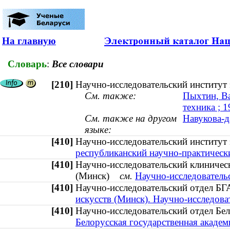
На главную
Словарь
:
Все словари
[210]
Научно-исследовательский институ
См. также:
Пыхтин, Ва
техника ; 
См. также на другом
Навукова-д
языке:
[410]
Научно-исследовательский институ
республиканский научно-практическ
[410]
Научно-исследовательский клиничес
(Минск)
см.
Научно-исследователь
[410]
Научно-исследовательский отдел 
искусств (Минск). Научно-исследова
[410]
Научно-исследовательский отдел Бе
Белорусская государственная академ