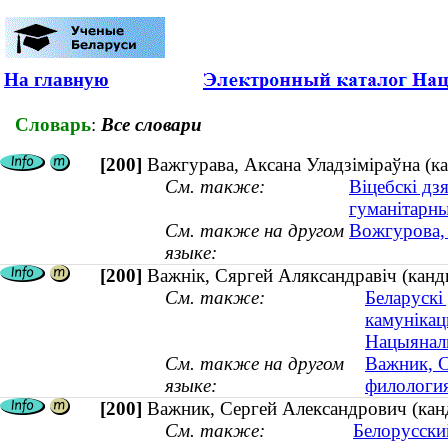
На главную
Словарь
:
Все словари
[200]
Важгурава, Аксана Уладзіміраўна (ка
См. также:
Віцебскі дз
гуманітарны
См. также на другом
Вожгурова, 
языке:
[200]
Важнік, Сяргей Аляксандравіч (канды
См. также:
Беларускі
камуніка
Нацыяналь
См. также на другом
Важник, С
языке:
филология
[200]
Важник, Сергей Александрович (канд
См. также:
Белорусски