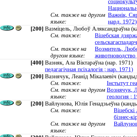
социокуль
Национальн
См. также на другом
Важнік, Сяр
языке:
нард. 1972)
[200]
Вазміцель, Любоў Аляксандраўна (ка
См. также:
Віцебская дзярж
сельскагаспадар
См. также на
Возмитель, Любо
другом языке:
животноводство 
[400]
Вазняк, Ала Віктараўна (нар. 1971
педагагічная псіхалогія ; нар. 1971)
[200]
Вазнячук, Леанід Мікалаевіч (кандыд
См. также:
Інстытут геа
См. также на другом
Вознячук, Л
языке:
геология ;
[200]
Вайлунова, Юлія Генадзьеўна (канды
См. также:
Віцебскі 
бізнес-кі
См. также на другом
Вайлунов
языке: