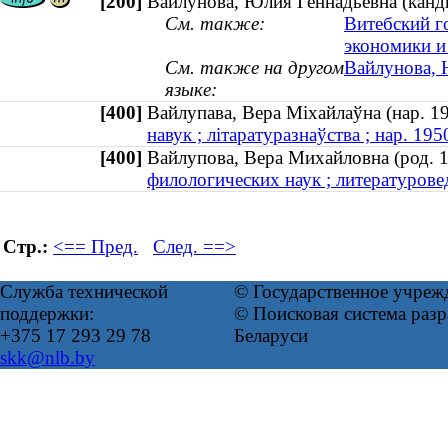
[200]
Вайлунова, Юлия Геннадьевна (канди
См. также:
Витебский г
экономики и
См. также на другом
Вайлунова, Ю
языке:
[400]
Вайлупава, Вера Міхайлаўна (нар.
навук ; літаратуразнаўства ; нар. 195
[400]
Вайлупова, Вера Михайловна (род
филологических наук ; литературовед
Стр.:
<== Пред.
След. ==>
Служба технической
© Государственное учреж
поддержки:
© Поисковая система ра
+375 17 293 29 78
Беларуси
skk@nlb.by