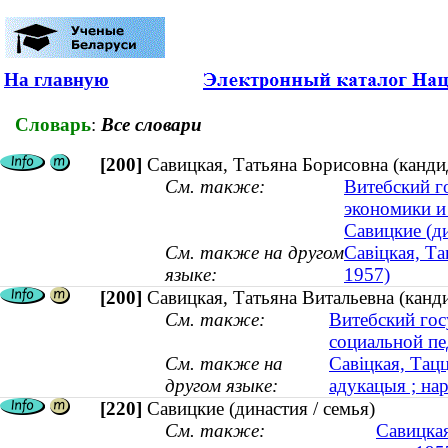
На главную
Словарь
:
Все словари
[200]
Савицкая, Татьяна Борисовна (кандид
См. также:
Витебский г
экономики и
Савицкие (ди
См. также на другом
Савіцкая, Та
языке:
1957)
[200]
Савицкая, Татьяна Витальевна (канди
См. также:
Витебский гос
социальной пе
См. также на
Савіцкая, Тац
другом языке:
адукацыя ; нар
[220]
Савицкие (династия / семья)
См. также:
Савицкая