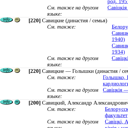
род. 195
См. также на другом
Савіцкія
языке:
[220]
Савицкие (династия / семья)
См. также:
Белору
Савицк
1940)
Савицк
1934)
См. также на другом
Савіцк
языке:
[220]
Савицкие — Голышки (династия / се
См. также:
Голышко, 
кардиологи
См. также на другом
Савіцкія —
языке:
[200]
Савицкий, Александр Александрович 
См. также:
Белорусс
факультет
См. также на другом
Савiцкi, 
языке:
хімія ; на