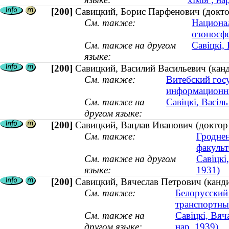
[200]
Савицкий, Борис Парфенович (докто
См. также:
Национа
озоносф
См. также на другом
Савіцкі,
языке:
[200]
Савицкий, Василий Васильевич (канди
См. также:
Витебский гос
информационны
См. также на
Савіцкі, Васіль
другом языке:
[200]
Савицкий, Вацлав Иванович (доктор 
См. также:
Гроднен
факульт
См. также на другом
Савіцкі
языке:
1931)
[200]
Савицкий, Вячеслав Петрович (канди
См. также:
Белорусский
транспортн
См. также на
Савіцкі, Вяч
другом языке:
нар. 1939)