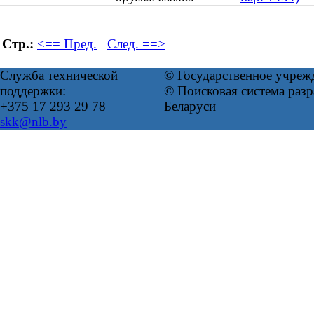
Стр.:
<== Пред.
След. ==>
Служба технической
© Государственное учреж
поддержки:
© Поисковая система ра
+375 17 293 29 78
Беларуси
skk@nlb.by