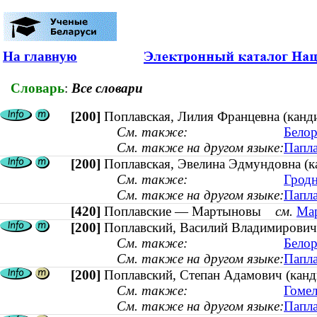
На главную
Словарь
:
Все словари
[200]
Поплавская, Лилия Францевна (кандид
См. также:
Белор
См. также на другом языке:
Папла
[200]
Поплавская, Эвелина Эдмундовна (ка
См. также:
Гродн
См. также на другом языке:
Папла
[420]
Поплавские — Мартыновы
см.
Мар
[200]
Поплавский, Василий Владимирович (
См. также:
Белор
См. также на другом языке:
Папла
[200]
Поплавский, Степан Адамович (канд
См. также:
Гомел
См. также на другом языке:
Папла