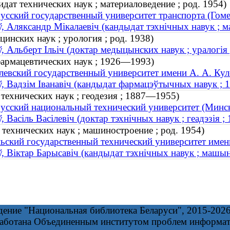
дат технических наук ; материаловедение ; род. 1954)
усский государственный университет транспорта (Гоме
, Аляксандр Мікалаевіч (кандыдат тэхнічных навук ; ма
инских наук ; урология ; род. 1938)
, Альберт Ільіч (доктар медыцынских навук ; уралогія 
армацевтических наук ; 1926—1993)
евский государственный университет имени А. А. Кул
, Вадзім Іванавіч (кандыдат фармацэўтычных навук ;
технических наук ; геодезия ; 1887—1955)
усский национальный технический университет (Минс
, Васіль Васілевіч (доктар тэхнічных навук ; геадэзія 
технических наук ; машиностроение ; род. 1954)
ьский государственный технический университет имен
, Віктар Барысавіч (кандыдат тэхнічных навук ; машын
дение "Национальная библиотека Беларуси", 2015-202
работана Объединенным институтом проблем информа