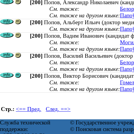
[200]
Попов, Александр Николаевич (канди
См. также:
Белор
См. также на другом языке:
Папоў
[200]
Попов, Альберт Ильич (доктор медиц
См. также на другом языке:
Папоў
[200]
Попов, Вадим Иванович (кандидат ф
См. также:
Могил
См. также на другом языке:
Папоў
[200]
Попов, Василий Васильевич (доктор 
См. также:
Белор
См. также на другом языке:
Папоў
[200]
Попов, Виктор Борисович (кандидат 
См. также:
Гомел
См. также на другом языке:
Папоў
Стр.:
<== Пред.
След. ==>
Служба технической
© Государственное учреж
поддержки:
© Поисковая система раз