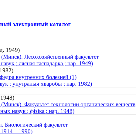
д. 1949)
 (Минск). Лесохозяйственный факультет
авук ; лясная гаспадарка ; нар. 1949)
 1982)
федра внутренних болезней (1)
ук ; унутраныя хваробы ; нар. 1982)
 1948)
 (Минск). Факультет технологии органических веществ
ых навук ; фізіка ; нар. 1948)
. Биологический факультет
 ; 1914—1990)