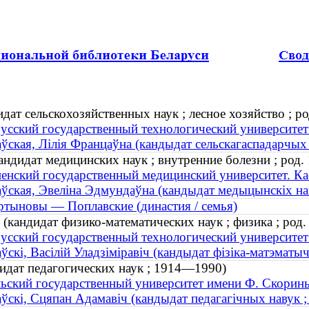
ат сельскохозяйственных наук ; лесное хозяйство ; ро
усский государственный технологический университет
ўская, Лілія Францаўна (кандыдат сельскагаспадарчых н
ндидат медицинских наук ; внутренние болезни ; род.
енский государственный медицинский университет. Ка
ўская, Эвеліна Эдмундаўна (кандыдат медыцынскіх нав
тыновы — Поплавские (династия / семья)
кандидат физико-математических наук ; физика ; род.
усский государственный технологический университет
ўскі, Васілій Уладзіміравіч (кандыдат фізіка-матэматычн
идат педагогических наук ; 1914—1990)
ьский государственный университет имени Ф. Скорины
ўскі, Сцяпан Адамавіч (кандыдат педагагічных навук