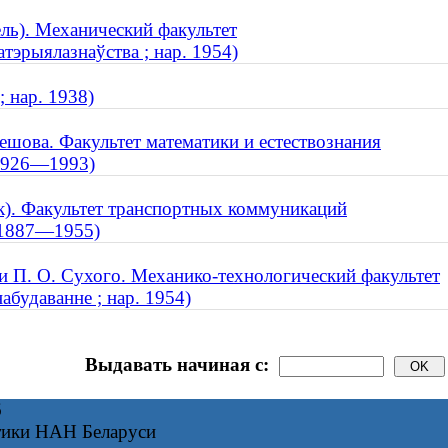
ль). Механический факультет
тэрыялазнаўства ; нар. 1954)
; нар. 1938)
ешова. Факультет математики и естествознания
 1926—1993)
к). Факультет транспортных коммуникаций
; 1887—1955)
и П. О. Сухого. Механико-технологический факультет
абудаванне ; нар. 1954)
Выдавать начиная с:
6
тики НАН Беларуси