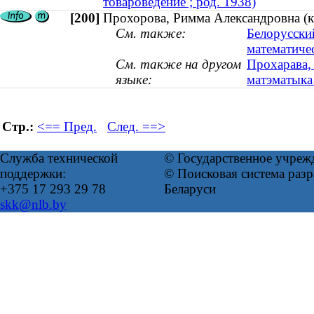
товароведение ; род. 1938)
[200]
Прохорова, Римма Александровна (ка
См. также:
Белорусски
математиче
См. также на другом
Прохарава,
языке:
матэматыка 
Стр.:
<== Пред.
След. ==>
Служба технической
© Государственное учреж
поддержки:
© Поисковая система ра
+375 17 293 29 78
Беларуси
skk@nlb.by