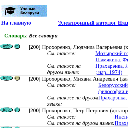
На главную
Словарь
:
Все словари
[200]
Прохоренко, Людмила Валерьевна (ка
См. также:
Мозырский го
Шамякина. Фи
См. также на
Прахарэнка, Л
другом языке:
; нар. 1974)
[200]
Прохоренко, Михаил Андреевич (кан
См. также:
Белорусский
философии и
См. также на другом
Прахарэнка,
языке:
[200]
Прохоренко, Петр Петрович (доктор
См. также:
Инсти
См. также на другом языке:
Праха