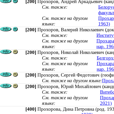
[200]
Прохоров, Андрей Аркадьевич (канди
См. также:
Белору
факульт
См. также на другом
Прохара
языке:
1963)
[200]
Прохоров, Валерий Николаевич (докт
См. также:
Институ
См. также на другом
Прохараў
языке:
нар. 196
[200]
Прохоров, Николай Николаевич (канд
См. также:
Белгорх
См. также на другом
Прохараў
языке:
нар. 196
[200]
Прохоров, Сергей Федотович (геоф
См. также на другом языке:
Проха
[200]
Прохоров, Юрий Михайлович (канди
См. также:
Витебс
См. также на другом
Прохар
языке:
2021)
[400]
Прохорова, Дина Петровна (род. 