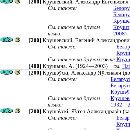
[200]
Крушевский, Александр Евгеньевич (
См. также:
Белору
Белору
Крушев
См. также на другом
Крушэў
языке:
2008)
[200]
Крушевский, Евгений Александрович 
См. также:
Белор
Круше
См. также на другом языке:
Крушэ
[400]
Крушына, А. (1924—2003)
см.
Паш
[200]
Крушэўскі, Аляксандр Яўгенавіч (до
См. также:
Беларус
Беларус
Крушэўс
См. также на другом
Крушевс
языке:
1932—2
[200]
Крушэўскі, Яўген Аляксандравіч (ка
См. также:
Белар
Крушэ