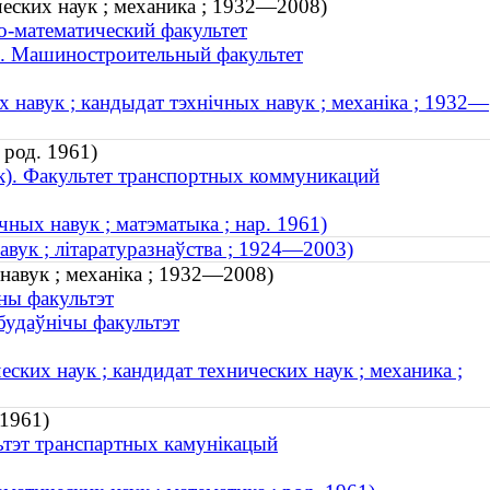
еских наук ; механика ; 1932—2008)
о-математический факультет
). Машиностроительный факультет
 навук ; кандыдат тэхнічных навук ; механіка ; 1932—
 род. 1961)
к). Факультет транспортных коммуникаций
ных навук ; матэматыка ; нар. 1961)
авук ; літаратуразнаўства ; 1924—2003)
навук ; механіка ; 1932—2008)
ны факультэт
будаўнічы факультэт
ких наук ; кандидат технических наук ; механика ;
 1961)
льтэт транспартных камунікацый