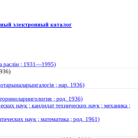
ва раслін ; 1931—1995)
936)
 отарыналарынгалогія ; нар. 1936)
ториноларингология ; род. 1936)
ких наук ; кандидат технических наук ; механика ;
ических наук ; математика ; род. 1961)