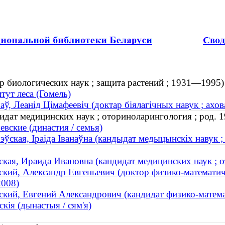
 биологических наук ; защита растений ; 1931—1995)
тут леса (Гомель)
ў, Леанід Цімафеевіч (доктар біялагічных навук ; ахо
дат медицинских наук ; оториноларингология ; род. 1
вские (династия / семья)
ўская, Іраіда Іванаўна (кандыдат медыцынскіх навук ;
кая, Ираида Ивановна (кандидат медицинских наук ; о
кий, Александр Евгеньевич (доктор физико-математичес
008)
кий, Евгений Александрович (кандидат физико-математ
кія (дынастыя / сям'я)