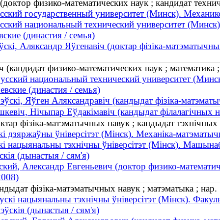
доктор физико-математических наук ; кандидат технич
сский государственный университет (Минск). Механик
сский национальный технический университет (Минск
ские (династия / семья)
скі, Аляксандр Яўгенавіч (доктар фізіка-матэматычных
(кандидат физико-математических наук ; математика ;
усский национальный технический университет (Минс
вские (династия / семья)
ўскі, Яўген Аляксандравіч (кандыдат фізіка-матэматыч
кевіч, Нічыпар Еўдакімавіч (кандыдат філалагічных н
ктар фізіка-матэматычных навук ; кандыдат тэхнічных 
кі дзяржаўны ўніверсітэт (Мінск). Механіка-матэматыч
кі нацыянальны тэхнічны ўніверсітэт (Мінск). Машына
кія (дынастыя / сям'я)
кий, Александр Евгеньевич (доктор физико-математичес
008)
ндыдат фізіка-матэматычных навук ; матэматыка ; нар.
ускі нацыянальны тэхнічны ўніверсітэт (Мінск). Факу
ўскія (дынастыя / сям'я)