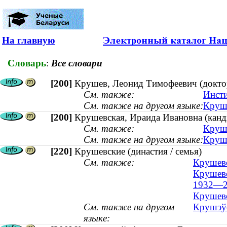
На главную
Словарь
:
Все словари
[200]
Крушев, Леонид Тимофеевич (доктор
См. также:
Инсти
См. также на другом языке:
Круша
[200]
Крушевская, Ираида Ивановна (канди
См. также:
Круше
См. также на другом языке:
Крушэ
[220]
Крушевские (династия / семья)
См. также:
Крушевс
Крушевс
1932—2
Крушевс
См. также на другом
Крушэўс
языке: