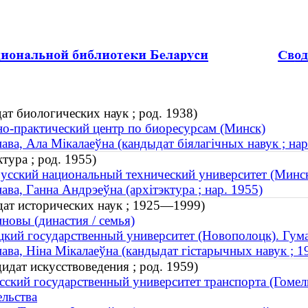
ат биологических наук ; род. 1938)
о-практический центр по биоресурсам (Минск)
нава, Ала Мікалаеўна (кандыдат біялагічных навук ; нар
тура ; род. 1955)
усский национальный технический университет (Минс
нава, Ганна Андрэеўна (архітэктура ; нар. 1955)
дат исторических наук ; 1925—1999)
новы (династия / семья)
кий государственный университет (Новополоцк). Гум
нава, Ніна Мікалаеўна (кандыдат гістарычных навук ;
идат искусствоведения ; род. 1959)
сский государственный университет транспорта (Гоме
ельства