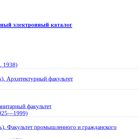
. 1938)
к). Архитектурный факультет
анитарный факультет
 1925—1999)
ль). Факультет промышленного и гражданского