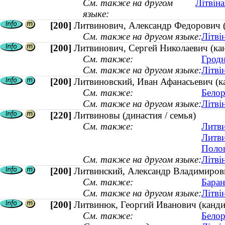
См. также на другом
Літвін
языке:
[200]
Литвинович, Александр Федорович 
См. также на другом языке:
Літві
[200]
Литвинович, Сергей Николаевич (кан
См. также:
Гродн
См. также на другом языке:
Літві
[200]
Литвиновский, Иван Афанасьевич (ка
См. также:
Белор
См. также на другом языке:
Літві
[220]
Литвиновы (династия / семья)
См. также:
Литви
Литви
Полоц
См. также на другом языке:
Літві
[200]
Литвинский, Александр Владимирович
См. также:
Баран
См. также на другом языке:
Літві
[200]
Литвинюк, Георгий Иванович (кандид
См. также:
Белор