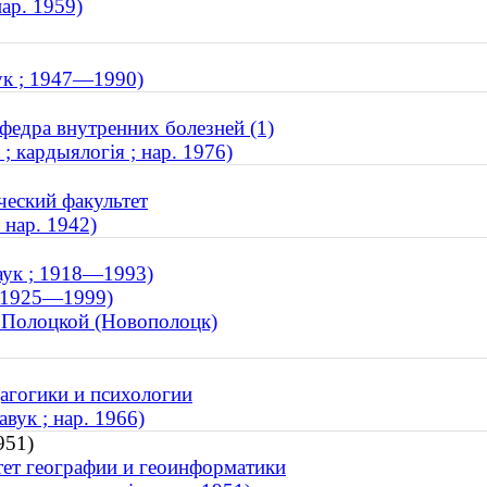
ар. 1959)
вук ; 1947—1990)
федра внутренних болезней (1)
; кардыялогія ; нар. 1976)
ческий факультет
 нар. 1942)
аук ; 1918—1993)
; 1925—1999)
 Полоцкой (Новополоцк)
дагогики и психологии
вук ; нар. 1966)
951)
тет географии и геоинформатики