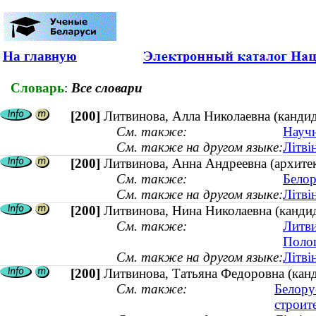
На главную
Словарь
:
Все словари
[200]
Литвинова, Алла Николаевна (кандид
См. также:
Научн
См. также на другом языке:
Літві
[200]
Литвинова, Анна Андреевна (архитек
См. также:
Белор
См. также на другом языке:
Літві
[200]
Литвинова, Нина Николаевна (канди
См. также:
Литви
Полоц
См. также на другом языке:
Літві
[200]
Литвинова, Татьяна Федоровна (канд
См. также:
Белору
строит