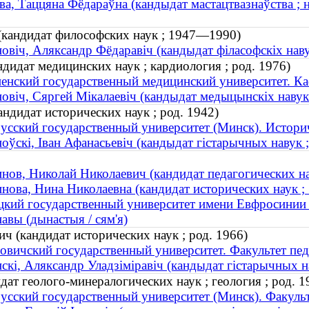
ава, Таццяна Фёдараўна (кандыдат мастацтвазнаўства ; н
(кандидат философских наук ; 1947—1990)
новіч, Аляксандр Фёдаравіч (кандыдат філасофскіх на
дидат медицинских наук ; кардиология ; род. 1976)
енский государственный медицинский университет. Ка
новіч, Сяргей Мікалаевіч (кандыдат медыцынскіх навук 
ндидат исторических наук ; род. 1942)
усский государственный университет (Минск). Истори
ноўскі, Іван Афанасьевіч (кандыдат гістарычных навук ;
нов, Николай Николаевич (кандидат педагогических н
нова, Нина Николаевна (кандидат исторических наук 
кий государственный университет имени Евфросинии
навы (дынастыя / сям'я)
 (кандидат исторических наук ; род. 1966)
овичский государственный университет. Факультет пе
нскі, Аляксандр Уладзіміравіч (кандыдат гістарычных на
ат геолого-минералогических наук ; геология ; род. 1
усский государственный университет (Минск). Факуль