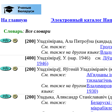
На главную
Словарь
:
Все словари
[200]
Уладзімірава, Ала Пятроўна (кандыда
См. также:
Гродз
См. также на другом языке:
Влади
[400]
Уладзіміраў, У. (нар. 1946)
см.
Ліўш
1946)
[200]
Уладзіміраў, Яўгеній Уладзіміравіч (
См. также:
Аб'яднаны і
тэхналагічн
См. также на другом
Владимиров,
языке:
1930)
[200]
Уладыка, Аляксандр Станіслававіч (д
См. также:
Беларускі 
мікрабіяло