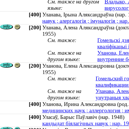
См. также на другом
Владыко, 
языке:
вирусологи
[400]
Уланава, Ірына Аляксандраўна (нар
навук ; алергалогія ; імуналогія ; нар
[200]
Уланава, Алена Аляксандраўна (докта
1955)
См. также:
Гомельскі дз
кваліфікацыі
См. также на
Уланова, Еле
другом языке:
внутренние б
[200]
Уланова, Елена Александровна (докто
1955)
См. также:
Гомельский г
квалификации
См. также на
Уланава, Ален
другом языке:
унутраныя хва
[400]
Уланова, Ирина Александровна (ро
медицинских наук ; аллергология ; 
[400]
Уласаў, Барыс Паўлавіч (нар. 1948
кандыдат біялагічных навук ; нар. 1