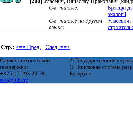
[200]
Уласевіч, Вячаслаў Пракопавіч (канды
См. также:
Брэсцкі д
экалогіі
См. также на другом
Уласевич,
языке:
строительс
Стр.:
<== Пред.
След. ==>
Служба технической
© Государственное учреж
поддержки:
© Поисковая система ра
+375 17 293 29 78
Беларуси
skk@nlb.by