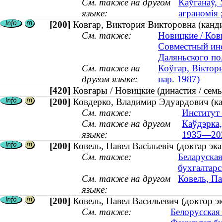
См. также на другом
Каўганаў, 
языке:
аграномія 
[200]
Ковгар, Виктория Викторовна (канди
См. также:
Новицкие / Ковг
Совместный инс
Даляньского по
См. также на
Коўгар, Віктор
другом языке:
нар. 1987)
[420]
Ковгары / Новицкие (династия / се
[200]
Ковдерко, Владимир Эдуардович (ка
См. также:
Институт 
См. также на другом
Каўдэрка,
языке:
1935—20
[200]
Ковель, Павел Васільевіч (доктар э
См. также:
Беларуская
бухгалтарс
См. также на другом
Ковель, П
языке:
[200]
Ковель, Павел Васильевич (доктор 
См. также:
Белорусская 