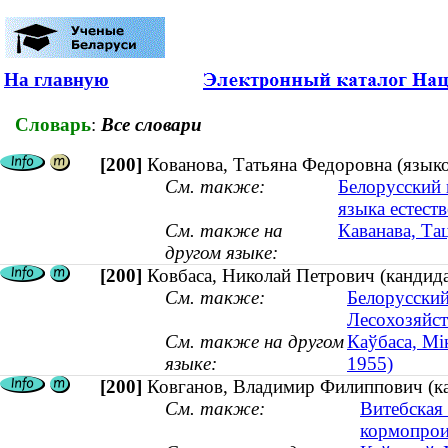
На главную
Словарь
:
Все словари
[200]
Кованова, Татьяна Федоровна (язык
См. также:
Белорусский 
языка естест
См. также на
Каванава, Та
другом языке:
[200]
Ковбаса, Николай Петрович (кандидат
См. также:
Белорусский
Лесохозяйст
См. также на другом
Каўбаса, Мік
языке:
1955)
[200]
Ковганов, Владимир Филиппович (кан
См. также:
Витебская
кормопрои