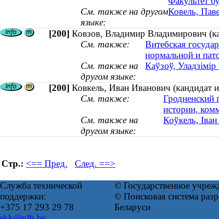
Факультет бу
См. также на другом
Ковель, Пав
языке:
[200]
Ковзов, Владимир Владимирович (ка
См. также:
Витебская госуда
нормальной и пат
См. также на
Каўзоў, Уладзімір
другом языке:
[200]
Ковкель, Иван Иванович (кандидат 
См. также:
Гродненский 
истории, ком
См. также на
Коўкель, Іван
другом языке:
Стр.:
<== Пред.
След. ==>
Служба технической
© Государственное учреж
поддержки:
© Поисковая система ра
+375 17 293 29 78
Беларуси
skk@nlb.by