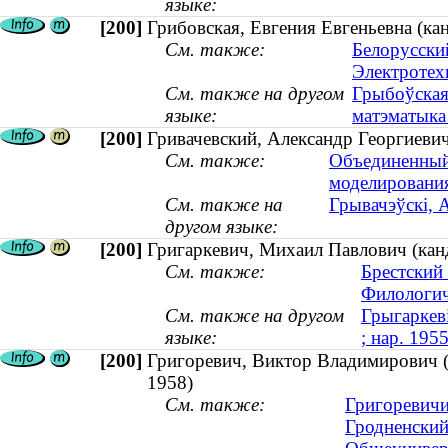
языке:
[200]
Грибовская, Евгения Евгеньевна (кан
См. также:
Белорусски
Электротех
См. также на другом
Грыбоўская
языке:
матэматыка 
[200]
Гривачевский, Александр Георгиевич 
См. также:
Объединенный
моделирования
См. также на
Грывачэўскі, А
другом языке:
[200]
Григаркевич, Михаил Павлович (канд
См. также:
Брестский
Филологич
См. также на другом
Грыгаркеві
языке:
; нар. 1955
[200]
Григоревич, Виктор Владимирович (к
1958)
См. также:
Григоревичи 
Гродненский