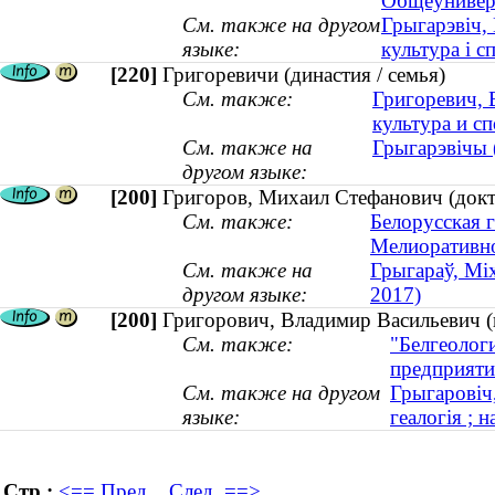
Общеунивер
См. также на другом
Грыгарэвіч, 
языке:
культура і с
[220]
Григоревичи (династия / семья)
См. также:
Григоревич, 
культура и сп
См. также на
Грыгарэвічы (
другом языке:
[200]
Григоров, Михаил Стефанович (докт
См. также:
Белорусская г
Мелиоративно
См. также на
Грыгараў, Міх
другом языке:
2017)
[200]
Григорович, Владимир Васильевич (к
См. также:
"Белгеолог
предприяти
См. также на другом
Грыгаровіч,
языке:
геалогія ; н
Стр.:
<== Пред.
След. ==>