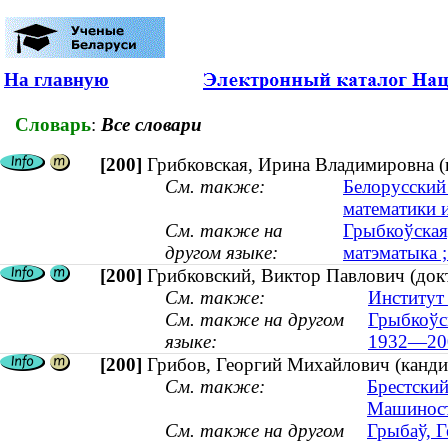
На главную
Словарь
:
Все словари
[200]
Грибковская, Ирина Владимировна (к
См. также:
Белорусский
математики 
См. также на
Грыбкоўская,
другом языке:
матэматыка ;
[200]
Грибковский, Виктор Павлович (док
См. также:
Институт 
См. также на другом
Грыбкоўск
языке:
1932—20
[200]
Грибов, Георгий Михайлович (кандид
См. также:
Брестский
Машиност
См. также на другом
Грыбаў, Г