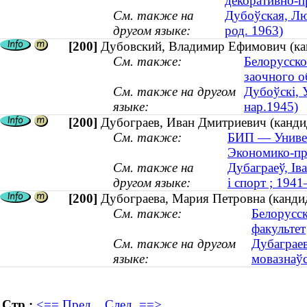
декоративно-п
См. также на
Дубоўская, Лю
другом языке:
род. 1963)
[200]
Дубовский, Владимир Ефимович (канд
См. также:
Белорусско
заочного о
См. также на другом
Дубоўскі, 
языке:
нар.1945)
[200]
Дубограев, Иван Дмитриевич (кандид
См. также:
БИП — Универ
Экономико-пр
См. также на
Дубаграеў, Ів
другом языке:
і спорт ; 194
[200]
Дубограева, Мария Петровна (кандид
См. также:
Белорусс
факультет
См. также на другом
Дубаграев
языке:
мовазнаўс
Стр.:
<== Пред.
След. ==>