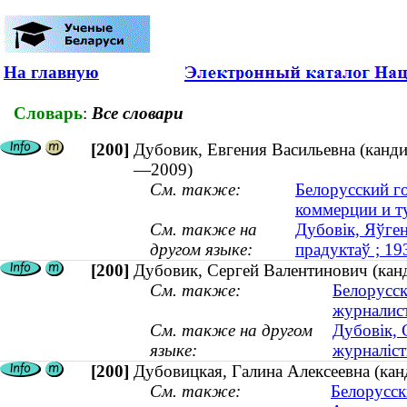
На главную
Словарь
:
Все словари
[200]
Дубовик, Евгения Васильевна (канди
—2009)
См. также:
Белорусский г
коммерции и т
См. также на
Дубовік, Яўген
другом языке:
прадуктаў ; 1
[200]
Дубовик, Сергей Валентинович (канд
См. также:
Белорусск
журналис
См. также на другом
Дубовік, 
языке:
журналіст
[200]
Дубовицкая, Галина Алексеевна (кан
См. также:
Белорусск