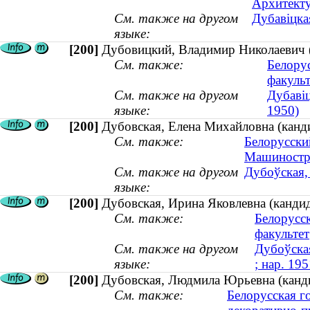
Архитекту
См. также на другом
Дубавіцка
языке:
[200]
Дубовицкий, Владимир Николаевич (
См. также:
Белору
факульт
См. также на другом
Дубавіц
языке:
1950)
[200]
Дубовская, Елена Михайловна (канди
См. также:
Белорусски
Машиностр
См. также на другом
Дубоўская, 
языке:
[200]
Дубовская, Ирина Яковлевна (кандид
См. также:
Белорусс
факультет
См. также на другом
Дубоўская
языке:
; нар. 195
[200]
Дубовская, Людмила Юрьевна (кандид
См. также:
Белорусская г