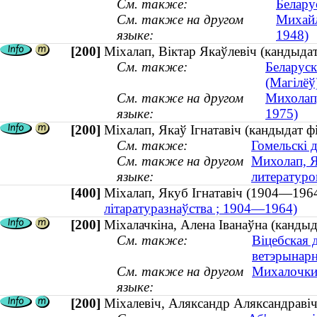
См. также:
Белару
См. также на другом
Михайл
языке:
1948)
[200]
Міхалап, Віктар Якаўлевіч (кандыда
См. также:
Беларуск
(Магілёў
См. также на другом
Михолап,
языке:
1975)
[200]
Міхалап, Якаў Ігнатавіч (кандыдат ф
См. также:
Гомельскі 
См. также на другом
Михолап, Я
языке:
литературо
[400]
Міхалап, Якуб Ігнатавіч (1904—1
літаратуразнаўства ; 1904—1964)
[200]
Міхалачкіна, Алена Іванаўна (канды
См. также:
Віцебская 
ветэрынар
См. также на другом
Михалочкин
языке:
[200]
Міхалевіч, Аляксандр Аляксандравіч 