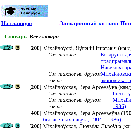
На главную
Словарь
:
Все словари
[200]
Міхайлоўскі, Яўгеній Ігнатавіч (канд
См. также:
Беларускі дз
прадпрымаль
Навукова-пра
См. также на другом
Михайловски
языке:
экономика ; 
[200]
Міхайлоўская, Вера Арсенаўна (кан
См. также:
Інстыту
См. также на другом
Михайло
языке:
1986)
[400]
Міхайлоўская, Вера Арсеньеўна (
біялагічных навук ; 1904—1986)
[200]
Міхайлоўская, Людміла Львоўна (кан