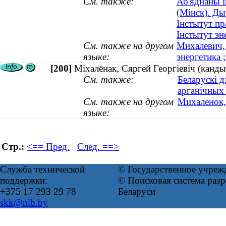
См. также:
Аб'яднаны 
(Мінск). Ды
Інстытут пр
Інстытут эн
См. также на другом
Михалевич, 
языке:
энергетика ;
[200]
Міхалёнак, Сяргей Георгіевіч (канды
См. также:
Беларускі д
арганічных
См. также на другом
Михаленок, 
языке:
Стр.:
<== Пред.
След. ==>
Служба технической
© Государственное учреж
поддержки:
© Поисковая система ра
+375 17 293 29 78
Беларуси
skk@nlb.by