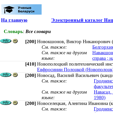
На главную
Словарь
:
Все словари
[200]
Новокшонов, Виктор Никанорович (ка
См. также:
Белгорхи
См. также на другом
Навакшона
языке:
справа ; н
[410]
Новополоцкий политехнический и
Евфросинии Полоцкой (Новополоцк
[200]
Новосад, Василий Васильевич (канди
См. также:
Гродненс
факульте
См. также на другом
Навасад, 
языке:
1980)
[200]
Новоселецкая, Алевтина Ивановна (к
См. также:
Гродненс