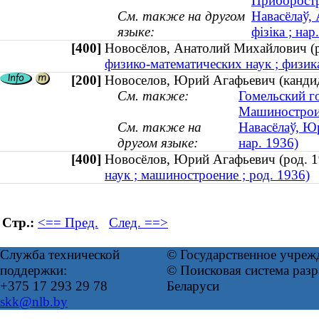
Приборостр
См. также на другом
Навасёлаў, 
языке:
фізіка ; нар
[400]
Новосёлов, Анатолий Михайлович 
физико-математических наук ; физика
[200]
Новоселов, Юрий Агафьевич (кандида
См. также:
Гомельский г
Машинострои
См. также на
Навасёлаў, Ю
другом языке:
нар. 1936)
[400]
Новосёлов, Юрий Агафьевич (род.
наук ; машиностроение ; род. 1936)
Стр.:
<== Пред.
След. ==>
Служба технической
© Государственное учреж
поддержки:
© Поисковая система ра
+375 17 293 29 78
Беларуси
skk@nlb.by