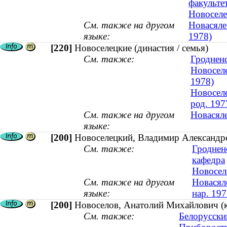
факульте
Новоселе
См. также на другом
Новасяле
языке:
1978)
[220]
Новоселецкие (династия / семья)
См. также:
Гроднен
Новоселе
1978)
Новоселе
род. 197
См. также на другом
Новасяле
языке:
[200]
Новоселецкий, Владимир Александро
См. также:
Гроднен
кафедра
Новоселе
См. также на другом
Новасял
языке:
нар. 197
[200]
Новоселов, Анатолий Михайлович (ка
См. также:
Белорусски