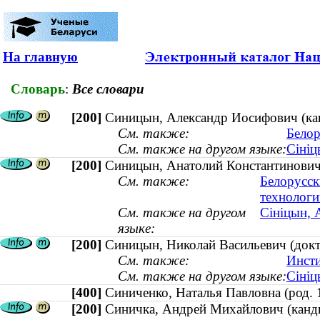
На главную
Словарь
:
Все словари
[200]
Синицын, Александр Иосифович (кан
См. также:
Белор
См. также на другом языке:
Сініц
[200]
Синицын, Анатолий Константинович
См. также:
Белорусск
технологи
См. также на другом
Сініцын, 
языке:
[200]
Синицын, Николай Васильевич (докто
См. также:
Инсти
См. также на другом языке:
Сініц
[400]
Синиченко, Наталья Павловна (род
[200]
Синичка, Андрей Михайлович (кандид