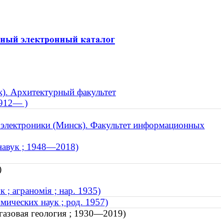
к). Архитектурный факультет
1912— )
оэлектроники (Минск). Факультет информационных
 навук ; 1948—2018)
)
 ; аграномія ; нар. 1935)
мических наук ; род. 1957)
газовая геология ; 1930—2019)