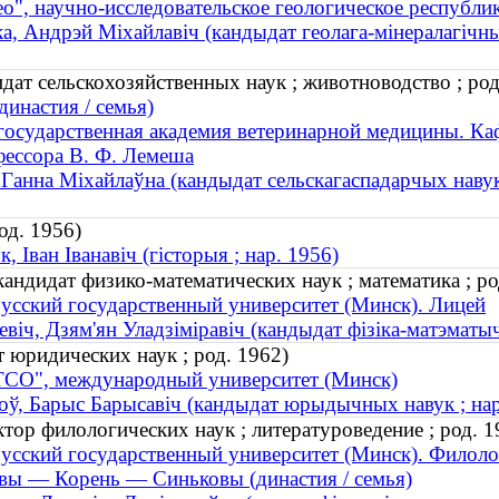
ео", научно-исследовательское геологическое республ
ка, Андрэй Міхайлавіч (кандыдат геолага-мінералагічных
ат сельскохозяйственных наук ; животноводство ; род
династия / семья)
государственная академия ветеринарной медицины. К
ессора В. Ф. Лемеша
 Ганна Міхайлаўна (кандыдат сельскагаспадарчых навук
од. 1956)
к, Іван Іванавіч (гісторыя ; нар. 1956)
ндидат физико-математических наук ; математика ; ро
усский государственный университет (Минск). Лицей
евiч, Дзям'ян Уладзiмiравiч (кандыдат фізіка-матэматы
 юридических наук ; род. 1962)
СО", международный университет (Минск)
оў, Барыс Барысавіч (кандыдат юрыдычных навук ; нар
ор филологических наук ; литературоведение ; род. 1
усский государственный университет (Минск). Филоло
вы — Корень — Синьковы (династия / семья)