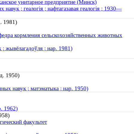
иканское унитарное предприятие (Минск)
 навук ; геалогія ; нафтагазавая геалогія ; 1930—
. 1981)
афедра кормления сельскохозяйственных животных
 ; жывёлагадоўля ; нар. 1981)
д. 1950)
чных навук ; матэматыка ; нар. 1950)
. 1962)
958)
гический факультет