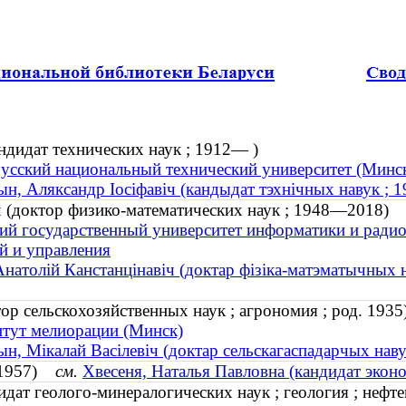
дидат технических наук ; 1912— )
усский национальный технический университет (Минс
ын, Аляксандр Іосіфавіч (кандыдат тэхнічных навук ; 
 (доктор физико-математических наук ; 1948—2018)
ий государственный университет информатики и ради
й и управления
Анатолій Канстанцінавіч (доктар фізіка-матэматычных
р сельскохозяйственных наук ; агрономия ; род. 1935
тут мелиорации (Минск)
ын, Мікалай Васілевіч (доктар сельскагаспадарчых навук
. 1957)
см.
Хвесеня, Наталья Павловна (кандидат эконо
ат геолого-минералогических наук ; геология ; нефте