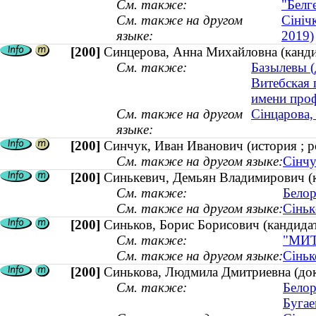
См. также:
"Белг
См. также на другом
Сініч
языке:
2019)
[200]
Синцерова, Анна Михайловна (кандид
См. также:
Базылевы (
Витебская 
имени проф
См. также на другом
Сінцарова,
языке:
[200]
Синчук, Иван Иванович (история ; р
См. также на другом языке:
Сінчу
[200]
Синькевич, Демьян Владимирович (ка
См. также:
Белор
См. также на другом языке:
Сiньк
[200]
Синьков, Борис Борисович (кандидат
См. также:
"МИТ
См. также на другом языке:
Сіньк
[200]
Синькова, Людмила Дмитриевна (докт
См. также:
Белор
Бугае