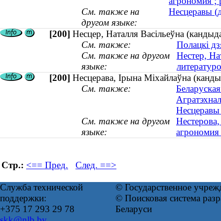
агрономия ; 
См. также на
Несцеравы (д
другом языке:
[200]
Несцер, Наталля Васільеўна (кандыдат
См. также:
Полацкі дз
См. также на другом
Нестер, На
языке:
литературо
[200]
Несцерава, Ірына Міхайлаўна (кандыд
См. также:
Беларуская
Агратэхнал
Несцеравы 
См. также на другом
Нестерова,
языке:
агрономия 
Стр.:
<== Пред.
След. ==>
Служба технической
© Государственное учреж
поддержки:
© Поисковая система ра
+375 17 293 29 78
Беларуси
skk@nlb.by