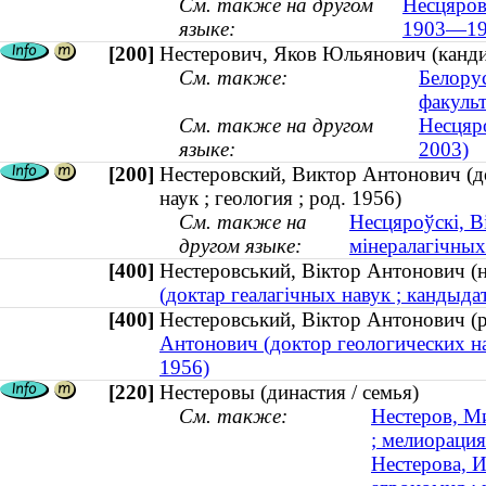
См. также на другом
Несцярові
языке:
1903—19
[200]
Нестерович, Яков Юльянович (канди
См. также:
Белору
факульт
См. также на другом
Несцяр
языке:
2003)
[200]
Нестеровский, Виктор Антонович (до
наук ; геология ; род. 1956)
См. также на
Несцяроўскі, В
другом языке:
мінералагічных 
[400]
Нестеровський, Віктор Антонович (
(доктар геалагічных навук ; кандыдат
[400]
Нестеровський, Віктор Антонович (
Антонович (доктор геологических нау
1956)
[220]
Нестеровы (династия / семья)
См. также:
Нестеров, Ми
; мелиорация
Нестерова, И