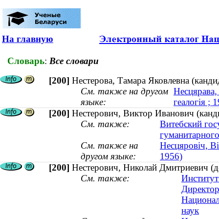
На главную
Словарь
:
Все словари
[200]
Нестерова, Тамара Яковлевна (канди
См. также на другом
Несцярава,
языке:
геалогія ;
[200]
Нестерович, Виктор Иванович (канди
См. также:
Витебский гос
гуманитарного
См. также на
Несцяровіч, Ві
другом языке:
1956)
[200]
Нестерович, Николай Дмитриевич (д
См. также:
Институт
Директо
Национал
наук