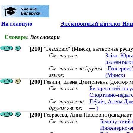
На главную
Словарь
:
Все словари
[210]
"Геасэрвic" (Мінск), вытворчае рэсп
См. также:
Заіка, Юры
палеанталог
См. также на другом
"Геосервис
языке:
(Минск)
[200]
Гевлич, Елена Дмитриевна (доктор м
См. также:
Белорусский госу
Спортивно-педаго
См. также на
Геўліч, Алена Дзм
другом языке:
— )
[200]
Геврасева, Анна Павловна (кандидат 
См. также:
Белорусский 
Инженерно-э