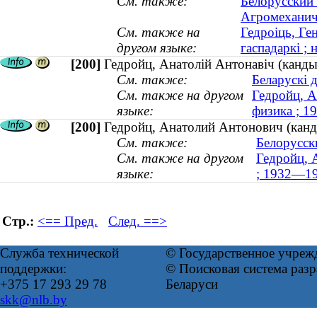
См. также:
Белорусский 
Агромеханич
См. также на
Гедроіць, Ге
другом языке:
гаспадаркі ; 
[200]
Гедройц, Анатолій Антонавіч (канды
См. также:
Беларускі 
См. также на другом
Гедройц, А
языке:
физика ; 
[200]
Гедройц, Анатолий Антонович (канд
См. также:
Белорусск
См. также на другом
Гедройц, А
языке:
; 1932—1
Стр.:
<== Пред.
След. ==>
Служба технической
© Государственное учреж
поддержки:
© Поисковая система ра
+375 17 293 29 78
Беларуси
skk@nlb.by