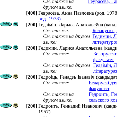
См. также на
Геўрасёва, Га
другом языке:
[400]
Геврасёва, Анна Павловна (род. 19
род. 1978)
[200]
Гедзімін, Ларыса Анатольеўна (канды
См. также:
Беларускі д
См. также на другом
Гедимин, Л
языке:
литературов
[200]
Гедимин, Лариса Анатольевна (канди
См. также:
Белорусски
факультет
См. также на другом
Гедзімін, 
языке:
літаратураз
[200]
Гедроіць, Генадзь Іванавіч (кандыдат
См. также:
Беларускі дз
факультэт
См. также на
Гедроить, Ге
другом языке:
сельского хоз
[200]
Гедроить, Геннадий Иванович (кандид
1957)