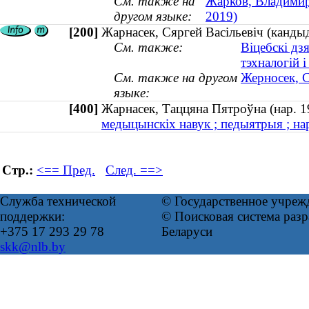
См. также на
Жарков, Владимир
другом языке:
2019)
[200]
Жарнасек, Сяргей Васільевіч (кандыд
См. также:
Віцебскі дз
тэхналогій і
См. также на другом
Жерносек, С
языке:
[400]
Жарнасек, Таццяна Пятроўна (нар.
медыцынскіх навук ; педыятрыя ; на
Стр.:
<== Пред.
След. ==>
Служба технической
© Государственное учреж
поддержки:
© Поисковая система ра
+375 17 293 29 78
Беларуси
skk@nlb.by