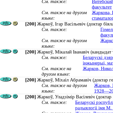
См. также:
Витебский
факультет
См. также на другом
Жаркова, 
языке:
стаматалог
[200]
Жаркоў, Ігар Васільевіч (доктар бія
См. также:
Гомел
факул
См. также на другом
Жарко
языке:
[200]
Жаркоў, Мікалай Іванавіч (кандыдат 
См. также:
Беларускі дзяр
інжынерыі, ма
См. также на
Жарков, Никол
другом языке:
[200]
Жаркоў, Міхаіл Абрамавіч (доктар г
См. также на другом
Жарков, 
языке:
1928—20
[200]
Жаркоў, Уладзімір Васілевіч (доктар
См. также:
Беларускі рэспубл
радыялогіі імя М.