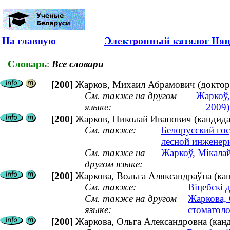
На главную
Словарь
:
Все словари
[200]
Жарков, Михаил Абрамович (доктор
См. также на другом
Жаркоў,
языке:
—2009)
[200]
Жарков, Николай Иванович (кандидат
См. также:
Белорусский гос
лесной инженери
См. также на
Жаркоў, Мікалай
другом языке:
[200]
Жаркова, Вольга Аляксандраўна (канд
См. также:
Віцебскі 
См. также на другом
Жаркова, 
языке:
стоматоло
[200]
Жаркова, Ольга Александровна (канд