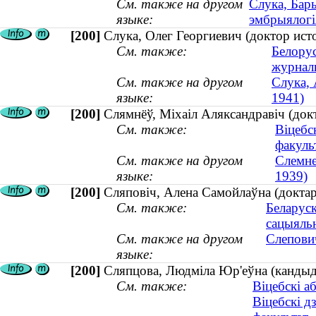
См. также на другом
Слука, Бары
языке:
эмбрыялогі
[200]
Слука, Олег Георгиевич (доктор исто
См. также:
Белорус
журнал
См. также на другом
Слука, 
языке:
1941)
[200]
Слямнёў, Міхаіл Аляксандравіч (докт
См. также:
Віцебс
факуль
См. также на другом
Слемне
языке:
1939)
[200]
Сляповіч, Алена Самойлаўна (доктар 
См. также:
Беларуск
сацыяль
См. также на другом
Слепович
языке:
[200]
Сляпцова, Людміла Юр'еўна (кандыдат
См. также:
Віцебскі а
Віцебскі д