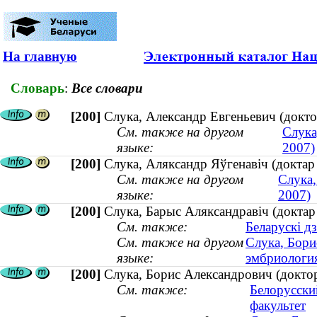
На главную
Словарь
:
Все словари
[200]
Слука, Александр Евгеньевич (докт
См. также на другом
Слука
языке:
2007)
[200]
Слука, Аляксандр Яўгенавіч (доктар
См. также на другом
Слука,
языке:
2007)
[200]
Слука, Барыс Аляксандравіч (доктар 
См. также:
Беларускі д
См. также на другом
Слука, Бори
языке:
эмбриологи
[200]
Слука, Борис Александрович (доктор
См. также:
Белорусски
факультет