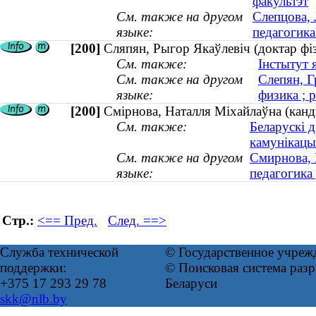
факультэт
См. также на другом
Слепцова, 
языке:
педагогика
[200]
Сляпян, Рыгор Якаўлевіч (доктар фіз
См. также:
Інстытут 
См. также на другом
Слепян, Г
языке:
физика ; 
[200]
Смiрнова, Наталля Міхайлаўна (канды
См. также:
Беларускі 
камунікац
См. также на другом
Смирнова, 
языке:
педагогика 
Стр.:
<== Пред.
След. ==>
Служба технической
© Государственное учреж
поддержки:
© Поисковая система ра
+375 17 293 29 78
Беларуси
skk@nlb.by