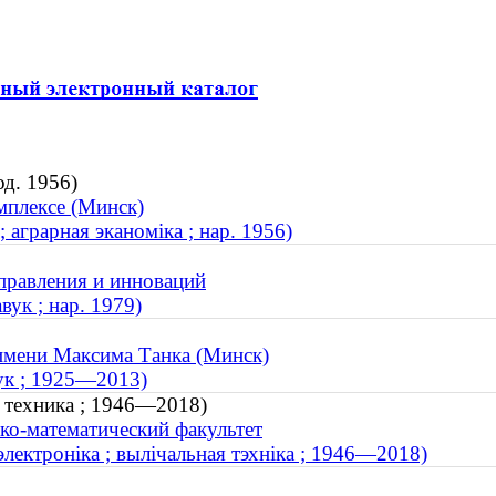
од. 1956)
мплексе (Минск)
аграрная эканоміка ; нар. 1956)
управления и инноваций
ук ; нар. 1979)
имени Максима Танка (Минск)
вук ; 1925—2013)
я техника ; 1946—2018)
ко-математический факультет
электроніка ; вылічальная тэхніка ; 1946—2018)