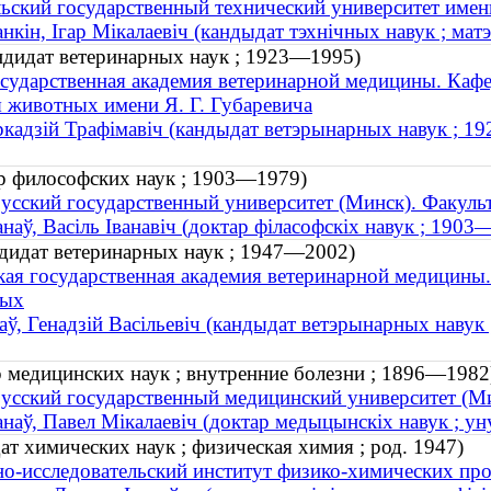
ьский государственный технический университет имен
нкін, Ігар Мікалаевіч (кандыдат тэхнічных навук ; матэ
ндидат ветеринарных наук ; 1923—1995)
осударственная академия ветеринарной медицины. Кафе
 животных имени Я. Г. Губаревича
ркадзій Трафімавіч (кандыдат ветэрынарных навук ; 1
р философских наук ; 1903—1979)
усский государственный университет (Минск). Факуль
наў, Васіль Іванавіч (доктар філасофскіх навук ; 1903
ндидат ветеринарных наук ; 1947—2002)
кая государственная академия ветеринарной медицины
ных
аў, Генадзій Васільевіч (кандыдат ветэрынарных навук
р медицинских наук ; внутренние болезни ; 1896—1982
усский государственный медицинский университет (Ми
наў, Павел Мікалаевіч (доктар медыцынскіх навук ; 
ат химических наук ; физическая химия ; род. 1947)
о-исследовательский институт физико-химических пр