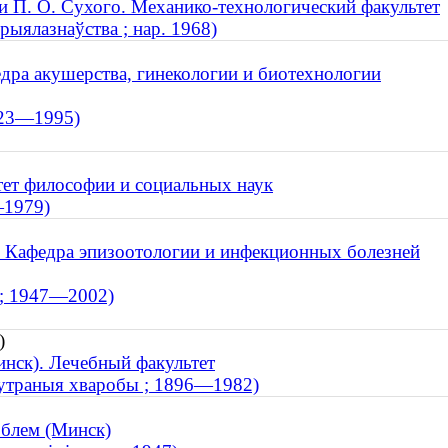
и П. О. Сухого. Механико-технологический факультет
рыялазнаўства ; нар. 1968)
дра акушерства, гинекологии и биотехнологии
923—1995)
тет философии и социальных наук
—1979)
. Кафедра эпизоотологии и инфекционных болезней
 ; 1947—2002)
)
нск). Лечебный факультет
унутраныя хваробы ; 1896—1982)
облем (Минск)