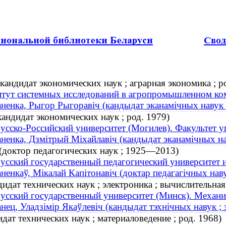
кандидат экономических наук ; аграрная экономика ; р
тут системных исследований в агропромышленном ко
ненка, Рыгор Рыгоравіч (кандыдат эканамічных навук ; 
ндидат экономических наук ; род. 1979)
усско-Российский университет (Могилев). Факультет 
ненка, Дзмітрый Міхайлавіч (кандыдат эканамічных нав
(доктор педагогических наук ; 1925—2013)
усский государственный педагогический университет 
ненкаў, Мікалай Капітонавіч (доктар педагагічных на
идат технических наук ; электроника ; вычислительна
усский государственный университет (Минск). Механи
нец, Уладзiмiр Якаўлевiч (кандыдат тэхнічных навук ; 
дат технических наук ; материаловедение ; род. 1968)