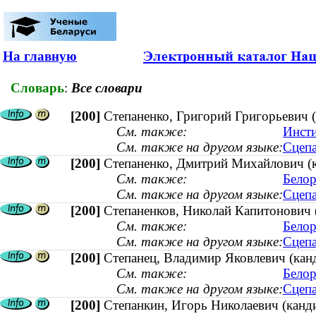
На главную
Словарь
:
Все словари
[200]
Степаненко, Григорий Григорьевич (
См. также:
Инсти
См. также на другом языке:
Сцепа
[200]
Степаненко, Дмитрий Михайлович (ка
См. также:
Белор
См. также на другом языке:
Сцепа
[200]
Степаненков, Николай Капитонович 
См. также:
Белор
См. также на другом языке:
Сцепа
[200]
Степанец, Владимир Яковлевич (канд
См. также:
Белор
См. также на другом языке:
Сцепа
[200]
Степанкин, Игорь Николаевич (канди