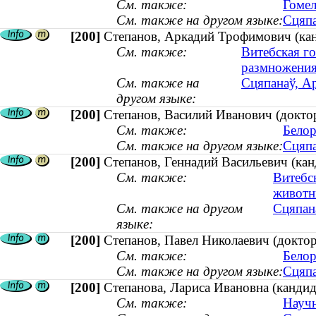
См. также:
Гомел
См. также на другом языке:
Сцяпа
[200]
Степанов, Аркадий Трофимович (ка
См. также:
Витебская г
размножения
См. также на
Сцяпанаў, А
другом языке:
[200]
Степанов, Василий Иванович (докто
См. также:
Белор
См. также на другом языке:
Сцяпа
[200]
Степанов, Геннадий Васильевич (ка
См. также:
Витебс
живот
См. также на другом
Сцяпан
языке:
[200]
Степанов, Павел Николаевич (докто
См. также:
Белор
См. также на другом языке:
Сцяпа
[200]
Степанова, Лариса Ивановна (кандид
См. также:
Научн