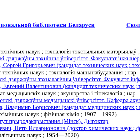
эхнічных навук ; тэхналогія тэкстыльных матэрыялаў ;
кі дзяржаўны тэхнічны ўніверсітэт. Факультэт інжынерн
, Сергей Григорьевич (кандидат технических наук ; те
 тэхнічных навук ; тэхналогія машынабудавання ; нар.
скі дзяржаўны тэхналагічны ўніверсітэт. Факультэт інф
, Евгений Валентинович (кандидат технических наук ; 
т медыцынскіх навук ; акушэрства і гінекалогія ; нар.
енскі дзяржаўны медыцынскі ўніверсітэт. Кафедра акушэ
а, Владимир Борисович (кандидат медицинских наук ; а
 хімічных навук ; фізічная хімія ; 1907—1992)
тут прыродакарыстання (Мінск). Дырэктар
евич, Петр Илларионович (доктор химических наук ; 
палітычных навук ; 1954—2020)