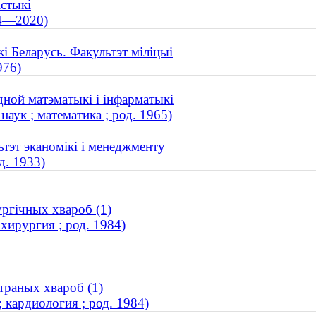
істыкі
54—2020)
і Беларусь. Факультэт міліцыі
976)
дной матэматыкі і інфарматыкі
аук ; математика ; род. 1965)
ьтэт эканомікі і менеджменту
д. 1933)
ургічных хвароб (1)
хирургия ; род. 1984)
траных хвароб (1)
 кардиология ; род. 1984)