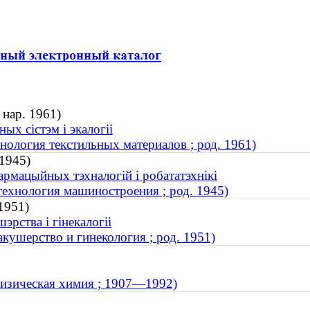
 нар. 1961)
ых сістэм і экалогіі
хнология текстильных материалов ; род. 1961)
 1945)
армацыйных тэхналогій і робататэхнікі
технология машиностроения ; род. 1945)
 1951)
рства і гінекалогіі
кушерство и гинекология ; род. 1951)
физическая химия ; 1907—1992)