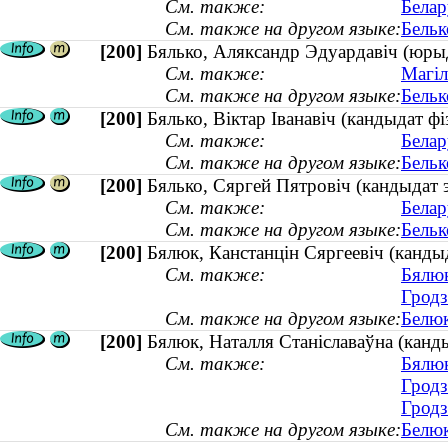
См. также:
Белар
См. также на другом языке:
Бельк
[200]
Бялько, Аляксандр Эдуардавіч (юрыд
См. также:
Магіл
См. также на другом языке:
Бельк
[200]
Бялько, Вiктар Iванавiч (кандыдат ф
См. также:
Белар
См. также на другом языке:
Бельк
[200]
Бялько, Сяргей Пятровіч (кандыдат э
См. также:
Белар
См. также на другом языке:
Бельк
[200]
Бялюк, Канстанцін Сяргеевіч (кандыд
См. также:
Бялюк
Гродз
См. также на другом языке:
Белюк
[200]
Бялюк, Наталля Станіславаўна (канды
См. также:
Бялюк
Гродз
Гродз
См. также на другом языке:
Белюк