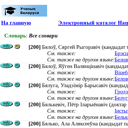
На главную
Словарь
:
Все словари
[200]
Бялоў, Сяргей Рыгоравіч (кандыдат т
См. также:
Брэсц
См. также на другом языке:
Белов
[200]
Бялоў, Яўген Валянцінавіч (кандыдат
См. также:
Віцеб
См. также на другом языке:
Белов
[200]
Бялуга, Уладзімір Барысавіч (кандыда
См. также:
Гродз
См. также на другом языке:
Белуг
[200]
Бялькевіч, Пётр Іларыёнавіч (доктар
См. также:
Інсты
См. также на другом языке:
Бельк
[200]
Бялько, Ала Аляксееўна (кандыдат 