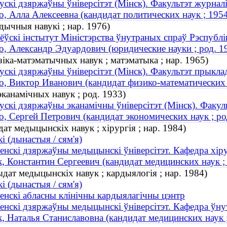
ускі дзяржаўны ўніверсітэт (Мінск). Факультэт журнал
о, Алла Алексеевна (кандидат политических наук ; 19
ычныя навукі ; нар. 1976)
ёўскі інстытут Міністэрства ўнутраных спраў Рэспублік
о, Александр Эдуардович (юридические науки ; род. 1
ізіка-матэматычных навук ; матэматыка ; нар. 1965)
ускі дзяржаўны ўніверсітэт (Мінск). Факультэт прыкла
о, Виктор Иванович (кандидат физико-математических н
канамічных навук ; род. 1933)
ускі дзяржаўны эканамічны ўніверсітэт (Мінск). Факул
о, Сергей Петрович (кандидат экономических наук ; ро
ат медыцынскіх навук ; хірургія ; нар. 1984)
і (дынастыя / сям'я)
енскі дзяржаўны медыцынскі ўніверсітэт. Кафедра хір
, Константин Сергеевич (кандидат медицинских наук ; 
дат медыцынскіх навук ; кардыялогія ; нар. 1984)
і (дынастыя / сям'я)
енскі абласны клінічны кардыялагічны цэнтр
енскі дзяржаўны медыцынскі ўніверсітэт. Кафедра ўну
, Наталья Станиславовна (кандидат медицинских наук ;