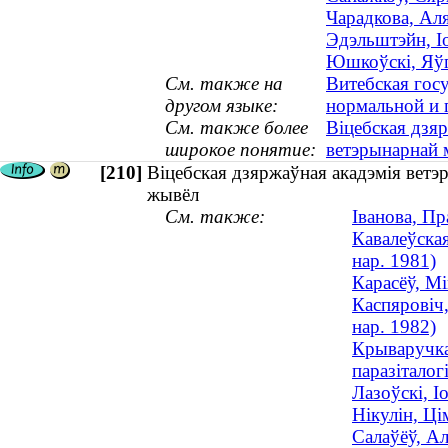
Чарадкова, Ал
Эдэльштэйн, І
Юшкоўскі, Яўг
См. также на
Витебская гос
другом языке:
нормальной и 
См. также более
Віцебская дзя
широкое понятие:
ветэрынарнай
[210]
Віцебская дзяржаўная акадэмія ветэ
жывёл
См. также:
Іванова, П
Кавалеўская
нар. 1981)
Карасёў, М
Каспяровіч,
нар. 1982)
Крываручка
паразіталогі
Лазоўскі, І
Нікулін, Ц
Салаўёў, Ал