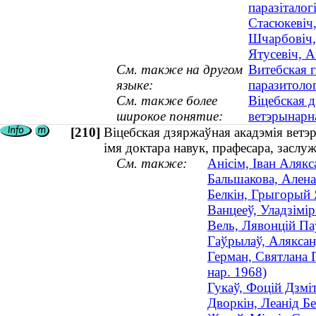
паразіталогі
Стасюкевіч,
Шчарбовіч,
Ятусевіч, 
См. также на другом
Витебская 
языке:
паразитоло
См. также более
Віцебская 
широкое понятие:
ветэрынар
[210]
Віцебская дзяржаўная акадэмія ветэр
імя доктара навук, прафесара, заслу
См. также:
Анісім, Іван Алякс
Бальшакова, Алена
Белкін, Грыгорый 
Ванцееў, Уладзімі
Вель, Лявонцій Па
Гаўрылаў, Аляксан
Герман, Святлана 
нар. 1968)
Гукаў, Фоцій Дзмі
Дворкін, Леанід Б