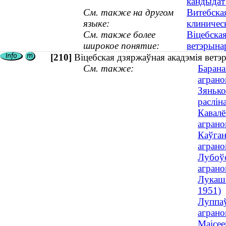
кандыдат
См. также на другом
Витебска
языке:
клиничес
См. также более
Віцебска
широкое понятие:
ветэрын
[210]
Віцебская дзяржаўная акадэмія вет
См. также:
Барана
аграно
Зянько
раслін
Кавалё
аграно
Каўган
аграно
Лубоўс
аграно
Лукашэ
1951)
Луппаў
аграно
Маісее