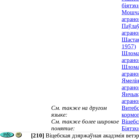
біятэхн
Мошчан
аграно
Паўлаў
аграно
Шастак
1957)
Шлома,
аграно
Шлома,
аграно
Ямелін
аграно
Янчык,
аграно
См. также на другом
Витебс
языке:
кормо
См. также более широкое
Віцебс
понятие:
Біятэх
[210]
Віцебская дзяржаўная акадэмія ветэр