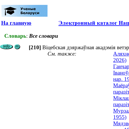
На главную
Словарь
:
Все словари
[210]
Віцебская дзяржаўная акадэмія ветэ
См. также:
Аляхно
2026)
Ганчар
Іваноў
нар. 1
Маёраў
паразі
Міклаш
паразі
Мурзал
1955)
Мядзве