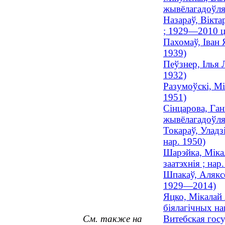
жывёлагадоўля 
Назараў, Вікта
; 1929—2010 ц
Пахомаў, Іван 
1939)
Пеўзнер, Ілья 
1932)
Разумоўскі, Мі
1951)
Сінцарова, Ган
жывёлагадоўля 
Токараў, Уладз
нар. 1950)
Шарэйка, Мікал
заатэхнія ; нар
Шпакаў, Аляксе
1929—2014)
Яцко, Мікалай 
біялагічных н
См. также на
Витебская гос