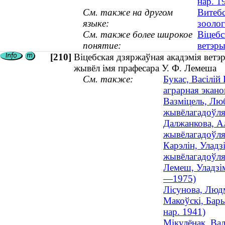
нар. 1
См. также на другом
Витебс
языке:
зооло
См. также более широкое
Віцебс
понятие:
ветэр
[210]
Віцебская дзяржаўная акадэмія вет
жывёл імя прафесара У. Ф. Лемеша
См. также:
Букас, Васілій
аграрная эканом
Вазміцель, Лю
жывёлагадоўля 
Далжанкова, Ал
жывёлагадоўля 
Карэлін, Уладз
жывёлагадоўля 
Лемеш, Уладзім
—1975)
Лісунова, Людм
Макоўскі, Бары
нар. 1941)
Мікулёнак, Вал