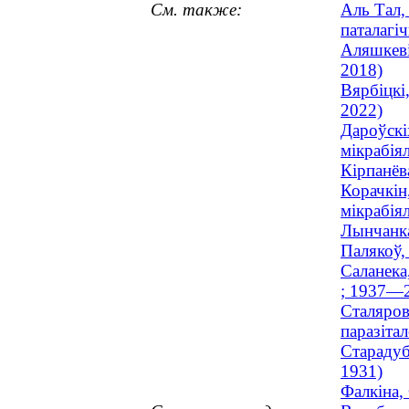
См. также:
Аль Тал,
паталагіч
Аляшкеві
2018)
Вярбіцкі
2022)
Дароўскі
мікрабіял
Кірпанёв
Корачкін
мікрабіял
Лынчанка
Палякоў,
Саланека
; 1937—
Сталяров
паразітал
Старадуб
1931)
Фалкіна,