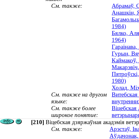
См. также:
Абрамаў, 
Анашкін, Я
Багамольц
1984)
Бялко, Аля
1964)
Гараінава,
Гурын, Вяч
Каймакоў,
Макарэвіч,
Пятроўскі,
1980)
Холад, Мі
См. также на другом
Витебская
языке:
внутренни
См. также более
Віцебская
широкое понятие:
ветэрына
[210]
Віцебская дзяржаўная акадэмія ветэ
См. также:
Арэстаў, І
Аўдачонак,