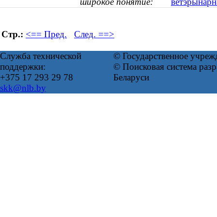
широкое понятие:
ветэрынар
Стр.:
<== Пред.
След. ==>
Служба технической
© Государственное учреж
поддержки:
© Поисковая система ра
+375 17 293 29 78
Беларуси
skk@nlb.by