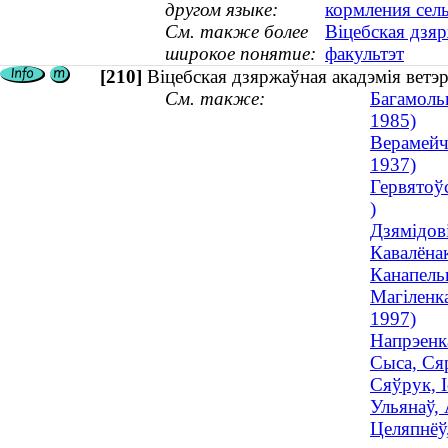
другом языке:
кормления сел
См. также более
Віцебская дзя
широкое понятие:
факультэт
[210]
Віцебская дзяржаўная акадэмія вет
См. также:
Багамольц
1985)
Верамейч
1937)
Гервятоў
)
Дзямідові
Кавалёнак
Канапель
Магіленк
1997)
Напрэенка
Сыса, Сяр
Сяўрук, І
Ульянаў, 
Целяпнёў,