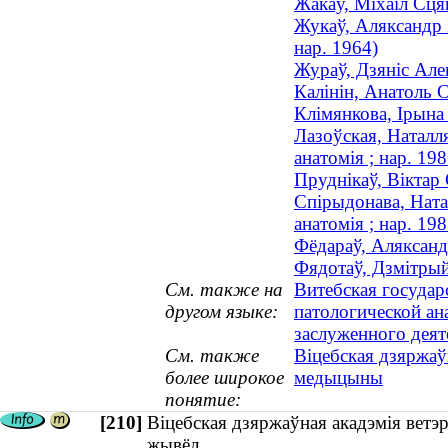
Жакаў, Міхаіл Сця
Жукаў, Аляксандр І
нар. 1964)
Жураў, Дзяніс Але
Калінін, Анатоль 
Клімянкова, Ірына
Лазоўская, Наталл
анатомія ; нар. 198
Пруднікаў, Віктар 
Спірыдонава, Ната
анатомія ; нар. 198
Фёдараў, Аляксанд
Фядотаў, Дзмітрый
См. также на
Витебская государ
другом языке:
патологической ан
заслуженного деят
См. также
Віцебская дзяржаў
более широкое
медыцыны
понятие:
[210]
Віцебская дзяржаўная акадэмія вет
жывёл