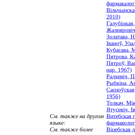
фармакалогія
Вільчынска
2010)
Галубіцкая,
Жалняровіч,
Золатава, 
Іваноў, Ула
Кубасава, 
Пятрова, К
Пятроў, Вас
нар. 1967)
Радкевіч, 
Рыбкіна, А
Сасноўская
1956)
Толкач, Мі
Ятусевіч, І
См. также на другом
Витебская 
языке:
фармаколог
См. также более
Віцебская 