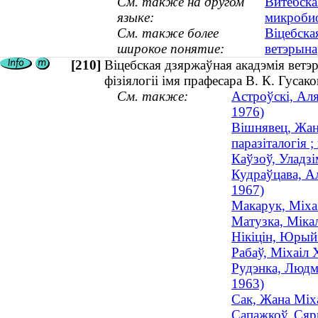
См. также на другом
Витебска
языке:
микробио
См. также более
Віцебска
широкое понятие:
ветэрын
[210]
Віцебская дзяржаўная акадэмія ветэ
фізіялогіі імя прафесара В. К. Гусако
См. также:
Астроўскі, Аля
1976)
Вішнявец, Жанн
паразіталогія ;
Каўзоў, Уладзі
Кудраўцава, Ал
1967)
Макарук, Міхаі
Матузка, Мікал
Нікіцін, Юрый 
Рабаў, Міхаіл 
Рудэнка, Людмі
1963)
Сак, Жана Міха
Сапажкоў, Сяр