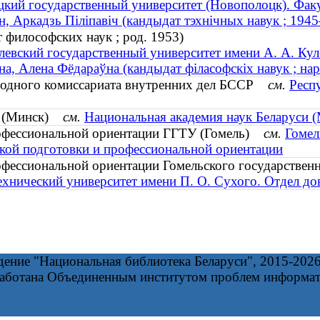
кий государственный университет (Новополоцк). Фак
н, Аркадзь Піліпавіч (кандыдат тэхнічных навук ; 19
 философских наук ; род. 1953)
евский государственный университет имени А. А. Кул
на, Алена Фёдараўна (кандыдат філасофскіх навук ; нар
родного комиссариата внутренних дел БССР
см.
Респ
Р (Минск)
см.
Национальная академия наук Беларуси (
рофессиональной ориентации ГГТУ (Гомель)
см.
Гомел
ской подготовки и профессиональной ориентации
офессиональной ориентации Гомельского государственн
ехнический университет имени П. О. Сухого. Отдел д
дение "Национальная библиотека Беларуси", 2015-202
работана Объединенным институтом проблем информа