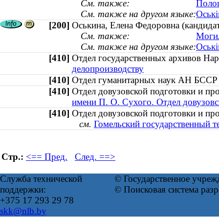
См. также:
Полоц
См. также на другом языке:
Оські
[200]
Оськина, Елена Федоровна (кандидат
См. также:
Могил
См. также на другом языке:
Оські
[410]
Отдел государственных архивов На
делопроизводству
[410]
Отдел гуманитарных наук АН БСС
[410]
Отдел довузовской подготовки и п
имени П. О. Сухого. Отдел довузов
[410]
Отдел довузовской подготовки и пр
см.
Гомельский государственный т
Стр.:
<== Пред.
След. ==>
Служба технической
© Государственное учреж
поддержки:
© Поисковая система раз
+375 17 293 29 78
skk@nlb.by