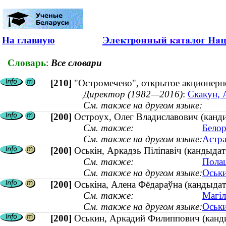
На главную
Словарь
:
Все словари
[210]
"Остромечево", открытое акционерн
Директор (1982—2016)
:
Скакун, 
См. также на другом языке:
[200]
Остроух, Олег Владиславович (канди
См. также:
Белор
См. также на другом языке:
Астра
[200]
Оськін, Аркадзь Піліпавіч (кандыда
См. также:
Полац
См. также на другом языке:
Оськи
[200]
Оськіна, Алена Фёдараўна (кандыдат 
См. также:
Магіл
См. также на другом языке:
Оськи
[200]
Оськин, Аркадий Филиппович (канди