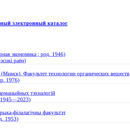
рная экономика ; род. 1946)
эсцкі раён)
 (Минск). Факультет технологии органических веществ
р. 1976)
фармацыйных тэхналогій
; 1945—2023)
орыка-філалагічны факультэт
д. 1953)