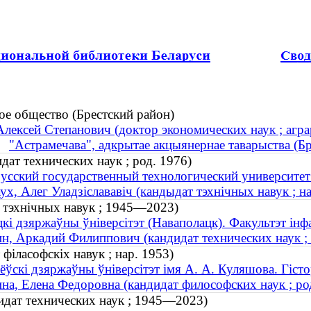
ое общество (Брестский район)
Алексей Степанович (доктор экономических наук ; агра
"Астрамечава", адкрытае акцыянернае таварыства (Бр
дат технических наук ; род. 1976)
усский государственный технологический университет
ух, Алег Уладзіслававіч (кандыдат тэхнічных навук ; на
т тэхнічных навук ; 1945—2023)
кі дзяржаўны ўніверсітэт (Наваполацк). Факультэт ін
н, Аркадий Филиппович (кандидат технических наук 
філасофскіх навук ; нар. 1953)
ёўскі дзяржаўны ўніверсітэт імя А. А. Куляшова. Гіст
на, Елена Федоровна (кандидат философских наук ; ро
дат технических наук ; 1945—2023)