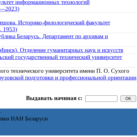
ультет информационных технологий
45—2023)
ешова. Историко-филологический факультет
. 1953)
ублика Беларусь. Департамент по архивам и
Минск). Отделение гуманитарных наук и искусств
ьский государственный технический университет
ого технического университета имени П. О. Сухого
овузовской подготовки и профессиональной ориентации
Выдавать начиная с:
6
тики НАН Беларуси