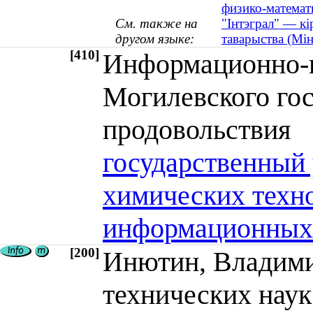
физико-математи
См. также на
"Інтэграл" — кі
другом языке:
таварыства (Мін
[410]
Информационно-
Могилевского гос
продовольстви
государственный
химических техно
информационных
[200]
Инютин, Владими
технических наук 