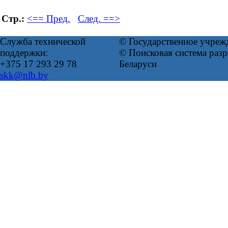
Стр.:
<== Пред.
След. ==>
Служба технической
© Государственное учреж
поддержки:
© Поисковая система ра
+375 17 293 29 78
Беларуси
skk@nlb.by