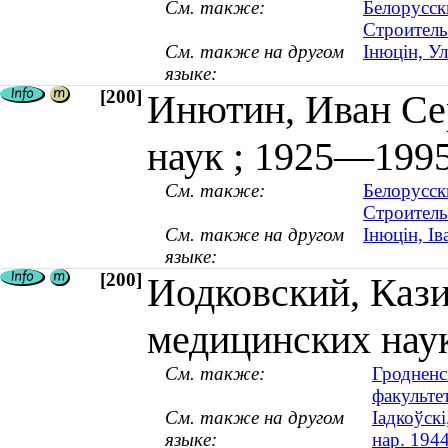
См. также:
Белорусск
Строитель
См. также на другом
Інюцін, Ул
языке:
[200]
Инютин, Иван Се
наук ; 1925—199
См. также:
Белорусск
Строитель
См. также на другом
Інюцін, І
языке:
[200]
Иодковский, Каз
медицинских наук 
См. также:
Гродненс
факульте
См. также на другом
Іадкоўскі
языке:
нар. 1944