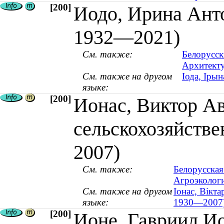
[200]
Иодо, Ирина Анто
1932—2021)
См. также:
Белорусск
Архитекту
См. также на другом
Іода, Іры
языке:
[200]
Ионас, Виктор Ав
сельскохозяйстве
2007)
См. также:
Белорусская
Агроэкологи
См. также на другом
Іонас, Вікта
языке:
1930—2007
[200]
Ионе, Гавриил И