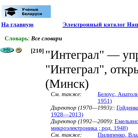
На главную
Словарь
:
Все словари
[210]
"Интеграл" — уп
"Интеграл", откр
(Минск)
См. также:
Белоус, Анатоли
1951)
Директор (1970—1993):
:
Гойденко
1928—2013)
Директор (1992—2009)
:
Емельяно
микроэлектроника ; род. 1948)
См. также:
Пилипенко, Вла