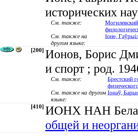
исторических нау
См. также:
Могилевский
филологичес
См. также на
Іоне, Гаўрыі
другом языке:
[200]
Ионов, Борис Дми
и спорт ; род. 194
См. также:
Брестский г
физическог
См. также на другом
Іонаў, Барыс
языке:
[410]
ИОНХ НАН Бела
общей и неорган